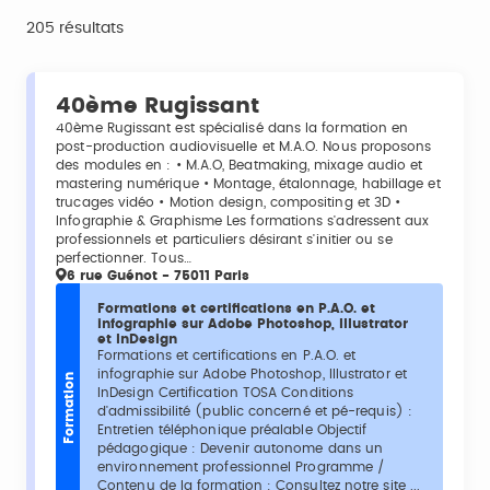
205 résultats
40ème Rugissant
40ème Rugissant est spécialisé dans la formation en
post-production audiovisuelle et M.A.O. Nous proposons
des modules en : • M.A.O, Beatmaking, mixage audio et
mastering numérique • Montage, étalonnage, habillage et
trucages vidéo • Motion design, compositing et 3D •
Infographie & Graphisme Les formations s'adressent aux
professionnels et particuliers désirant s'initier ou se
perfectionner. Tous…
6 rue Guénot - 75011 Paris
Formations et certifications en P.A.O. et
infographie sur Adobe Photoshop, Illustrator
et InDesign
Formations et certifications en P.A.O. et
infographie sur Adobe Photoshop, Illustrator et
Formation
InDesign Certification TOSA Conditions
d'admissibilité (public concerné et pé-requis) :
Entretien téléphonique préalable Objectif
pédagogique : Devenir autonome dans un
environnement professionnel Programme /
Contenu de la formation : Consultez notre site ...