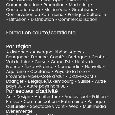
• Décoration • Scénographie •
Artistes •
Communication • Promotion • Marketing •
Conception web • Multimédia • Graphisme •
Conservation du Patrimoine • Politique Culturelle
•
Diffusion • Distribution • Commercialisation
Formation courte/certifiante:
Par région
À distance •
Auvergne-Rhône-Alpes •
Bourgogne-Franche-Comté •
Bretagne •
Centre-
Val de Loire •
Corse •
Grand Est •
Hauts-de-
France •
Île-de-France •
Normandie •
Nouvelle-
Aquitaine •
Occitanie •
Pays de la Loire •
Provence-Alpes-Côte d'Azur •
DROM-COM /
Etranger •
Belgique/Luxembourg •
Suisse •
Autre
pays UE •
Autre pays hors UE •
Par secteur d'activité
Art • Design • Architecture •
Audiovisuel •
Edition •
Presse • Communication •
Patrimoine • Politique
Culturelle •
Spectacle vivant •
Web • Multimédia
Evènementiel