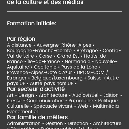
de la culture et des médias
Formation initiale:
Par région
À distance •
Auvergne-Rhône-Alpes •
Bourgogne-Franche-Comté •
Bretagne •
Centre-
Val de Loire •
Corse •
Grand Est •
Hauts-de-
France •
Île-de-France •
Normandie •
Nouvelle-
Aquitaine •
Occitanie •
Pays de la Loire •
Provence-Alpes-Côte d'Azur •
DROM-COM /
Etranger •
Belgique/Luxembourg •
Suisse •
Autre
pays UE •
Autre pays hors UE •
Par secteur d'activité
Art • Design • Architecture •
Audiovisuel •
Edition •
Presse • Communication •
Patrimoine • Politique
Culturelle •
Spectacle vivant •
Web • Multimédia
Evènementiel
Par famille de métiers
Administration • Gestion • Direction •
Architecture