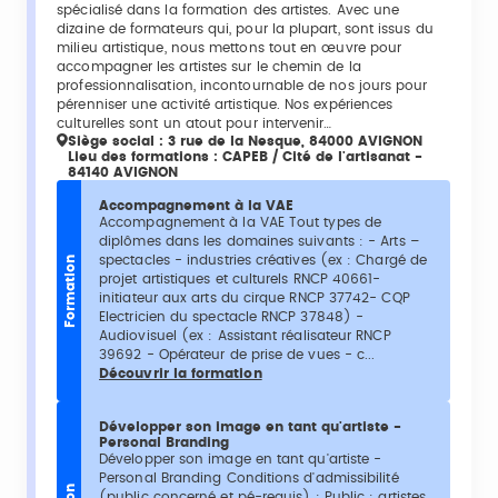
spécialisé dans la formation des artistes. Avec une
dizaine de formateurs qui, pour la plupart, sont issus du
milieu artistique, nous mettons tout en œuvre pour
accompagner les artistes sur le chemin de la
professionnalisation, incontournable de nos jours pour
pérenniser une activité artistique. Nos expériences
culturelles sont un atout pour intervenir…
Siège social : 3 rue de la Nesque, 84000 AVIGNON
Lieu des formations : CAPEB / Cité de l'artisanat -
84140 AVIGNON
Accompagnement à la VAE
Accompagnement à la VAE Tout types de
diplômes dans les domaines suivants : - Arts –
spectacles - industries créatives (ex : Chargé de
Formation
projet artistiques et culturels RNCP 40661-
initiateur aux arts du cirque RNCP 37742- CQP
Electricien du spectacle RNCP 37848) -
Audiovisuel (ex : Assistant réalisateur RNCP
39692 - Opérateur de prise de vues - c...
Découvrir la formation
Développer son image en tant qu'artiste -
Personal Branding
Développer son image en tant qu'artiste -
Personal Branding Conditions d'admissibilité
(public concerné et pé-requis) : Public : artistes