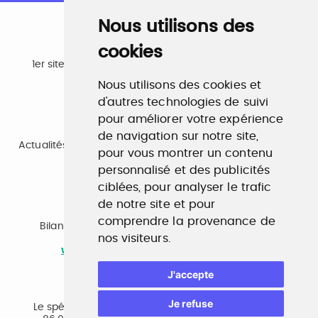
Nous utilisons des
cookies
Emploi
1er site emploi du secteur culturel 784.000 visites et
230.000 visiteurs uniques par mois.
Nous utilisons des cookies et
www.profilculture.com
d'autres technologies de suivi
pour améliorer votre expérience
Formation
de navigation sur notre site,
Actualités, guide et annuaire des formations aux métiers
pour vous montrer un contenu
de la culture.
personnalisé et des publicités
www.profilculture-formation.com
ciblées, pour analyser le trafic
de notre site et pour
Accompagnement professionnel
comprendre la provenance de
Bilan de compétences, coaching, techniques de
nos visiteurs.
recherche d'emploi, entretien conseil.
www.profilculture-competences.com
J'accepte
Cabinet de recrutement
Je refuse
Le spécialiste du secteur culturel, une cvthèque de