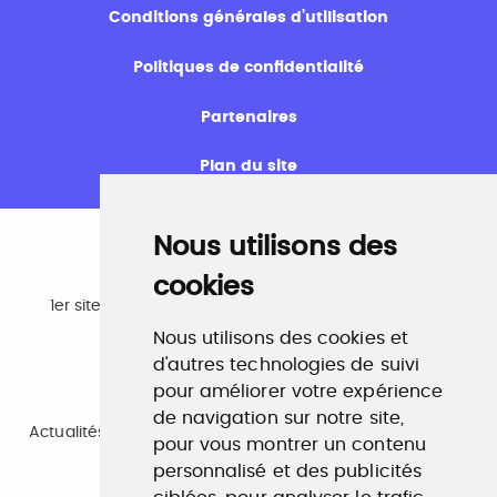
Conditions générales d’utilisation
Politiques de confidentialité
Partenaires
Plan du site
Nous utilisons des
cookies
Emploi
1er site emploi du secteur culturel 784.000 visites et
230.000 visiteurs uniques par mois.
Nous utilisons des cookies et
www.profilculture.com
d'autres technologies de suivi
pour améliorer votre expérience
Formation
de navigation sur notre site,
Actualités, guide et annuaire des formations aux métiers
pour vous montrer un contenu
de la culture.
www.profilculture-formation.com
personnalisé et des publicités