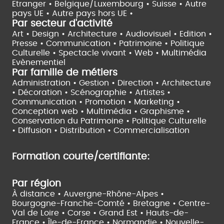
Etranger •
Belgique/Luxembourg •
Suisse •
Autre
pays UE •
Autre pays hors UE •
Par secteur d'activité
Art • Design • Architecture •
Audiovisuel •
Edition •
Presse • Communication •
Patrimoine • Politique
Culturelle •
Spectacle vivant •
Web • Multimédia
Evènementiel
Par famille de métiers
Administration • Gestion • Direction •
Architecture
• Décoration • Scénographie •
Artistes •
Communication • Promotion • Marketing •
Conception web • Multimédia • Graphisme •
Conservation du Patrimoine • Politique Culturelle
•
Diffusion • Distribution • Commercialisation
Formation courte/certifiante:
Par région
À distance •
Auvergne-Rhône-Alpes •
Bourgogne-Franche-Comté •
Bretagne •
Centre-
Val de Loire •
Corse •
Grand Est •
Hauts-de-
France •
Île-de-France •
Normandie •
Nouvelle-