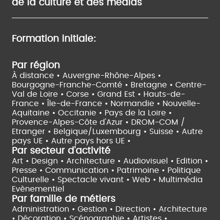
de la culture et des médias
Formation initiale:
Par région
À distance •
Auvergne-Rhône-Alpes •
Bourgogne-Franche-Comté •
Bretagne •
Centre-
Val de Loire •
Corse •
Grand Est •
Hauts-de-
France •
Île-de-France •
Normandie •
Nouvelle-
Aquitaine •
Occitanie •
Pays de la Loire •
Provence-Alpes-Côte d'Azur •
DROM-COM /
Etranger •
Belgique/Luxembourg •
Suisse •
Autre
pays UE •
Autre pays hors UE •
Par secteur d'activité
Art • Design • Architecture •
Audiovisuel •
Edition •
Presse • Communication •
Patrimoine • Politique
Culturelle •
Spectacle vivant •
Web • Multimédia
Evènementiel
Par famille de métiers
Administration • Gestion • Direction •
Architecture
• Décoration • Scénographie •
Artistes •