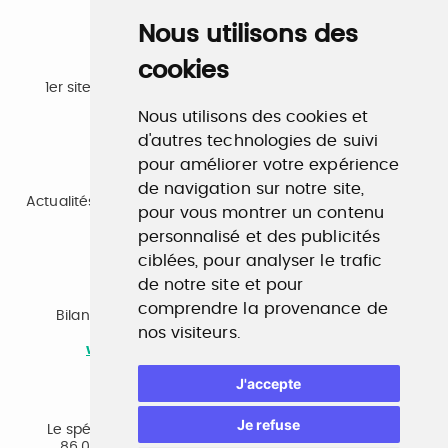
Nous utilisons des
cookies
Emploi
1er site emploi du secteur culturel 784.000 visites et
230.000 visiteurs uniques par mois.
Nous utilisons des cookies et
www.profilculture.com
d'autres technologies de suivi
pour améliorer votre expérience
Formation
de navigation sur notre site,
Actualités, guide et annuaire des formations aux métiers
pour vous montrer un contenu
de la culture.
personnalisé et des publicités
www.profilculture-formation.com
ciblées, pour analyser le trafic
de notre site et pour
Accompagnement professionnel
comprendre la provenance de
Bilan de compétences, coaching, techniques de
nos visiteurs.
recherche d'emploi, entretien conseil.
www.profilculture-competences.com
J'accepte
Cabinet de recrutement
Je refuse
Le spécialiste du secteur culturel, une cvthèque de
86.000 CV et réseau unique de professionnels.