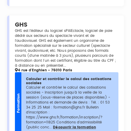
GHS
GHS est l'éditeur du logiciel sPAIEctacle, logiciel de paie
dédié aux secteurs du spectacle vivant et de
l'audiovisuel. GHS est également un organisme de
formation spécialisé sur le secteur culturel (spectacle
vivant, audiovisuel, etc. Nous proposons des formats
courts (d'une matinée à 3 jours), plusieurs parcours de
formation dont l'un est certifiant, éligible au titre du CPF ;
à distance ou en présentiel.…
4 rue d'Enghien - 75010 Paris
Calculer et contrôler le calcul des cotisations
sociales
Calculer et contrôler le calcul des cotisations
sociales - Inscription jusqu'à la veille de la
Formation
session (sous-réserve de places disponibles) -
Informations et demande de devis : Tél. : 01 53
34 25 25 Mail : formation@ghs.fr Bulletin
d'inscription :
https://www.ghs.fr/formation/inscription/?
formation=11825 Conditions d'admissibilité
(public conc...
Découvrir la formation