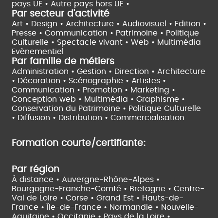
pays UE •
Autre pays hors UE •
Politiques de confidentialité
Par secteur d'activité
Partenaires
Art • Design • Architecture •
Audiovisuel •
Edition •
Plan du site
Presse • Communication •
Patrimoine • Politique
Culturelle •
Spectacle vivant •
Web • Multimédia
Emploi
1er site emploi du secteur
Evènementiel
culturel 550.000 visites et
215.000 visiteurs uniques par
Par famille de métiers
mois.
www.profilculture.com
Administration • Gestion • Direction •
Architecture
Formation
Actualités, guide et annuaire
des formations aux métiers de
• Décoration • Scénographie •
Artistes •
la culture.
www.profilculture-formation.com
Communication • Promotion • Marketing •
Accompagnement professionnel
Bilan de compétences,
Conception web • Multimédia • Graphisme •
coaching, techniques de
recherche d'emploi, entretien
conseil.
Conservation du Patrimoine • Politique Culturelle
www.profilculture-competences.com
•
Diffusion • Distribution • Commercialisation
Cabinet de recrutement
Le spécialiste du secteur
culturel, une cvthèque de
86.000 CV et réseau unique de
professionnels.
www.profilculture-
conseil.com/cabinet-recrutement
Formation courte/certifiante:
Ingénierie culturelle et
organisation RH
Accompagnement des projets
et politiques culturels et
artistiques.
www.profilculture-conseil.com
Par région
À distance •
Auvergne-Rhône-Alpes •
Bourgogne-Franche-Comté •
Bretagne •
Centre-
Val de Loire •
Corse •
Grand Est •
Hauts-de-
France •
Île-de-France •
Normandie •
Nouvelle-
Aquitaine •
Occitanie •
Pays de la Loire •