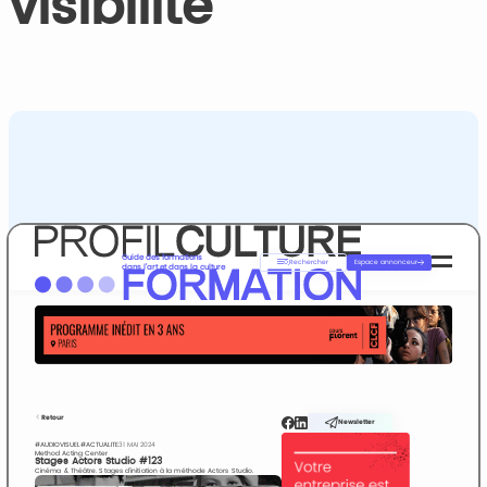
visibilité
Guide des formations
Rechercher
Espace annonceur
dans l’art et dans la culture
Retour
Newsletter
#AUDIOVISUEL
#ACTUALITE
31 MAI 2024
Method Acting Center
Stages Actors Studio #123
Cinéma & Théâtre. Stages d’initiation à la méthode Actors Studio.