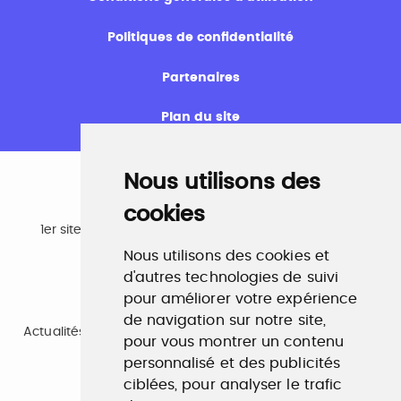
Politiques de confidentialité
Partenaires
Plan du site
Nous utilisons des
cookies
Emploi
1er site emploi du secteur culturel 784.000 visites et
230.000 visiteurs uniques par mois.
Nous utilisons des cookies et
www.profilculture.com
d'autres technologies de suivi
pour améliorer votre expérience
Formation
de navigation sur notre site,
Actualités, guide et annuaire des formations aux métiers
pour vous montrer un contenu
de la culture.
www.profilculture-formation.com
personnalisé et des publicités
ciblées, pour analyser le trafic