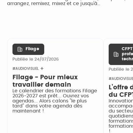
arrangez, remixez, mixez et ce jusqu'à…
Filage
CFPT
prof
tech
Publiée le 24/07/2026
#AUDIOVISUEL
Publiée le 
Filage - Pour mieux
#AUDIOVISUE
travailler demain
L’offre
Le calendrier des formations Filage
du CFPT
2026-2027 est prêt... Ouvrez vos
agendas... Alors calons "le plus
Innovatio
tard" dans votre agenda dès
accompag
maintenant !
du secteu
quotidiens
formations
formation
!