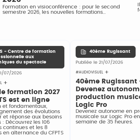
Formation en visioconférence : pour le second
semestre 2026, les nouvelles formations…
S - Centre de formation
40ème Rugissant
essionnelle aux
niques du spectacle
Publiée le 21/07/2026
#AUDIOVISUEL
21/07/2026
40ème Rugissant 
L
Devenez autonom
 de formation 2027
production music
S est en ligne
Logic Pro
n et fondamentaux,
Devenez autonome en pr
nement des évolutions
musicale sur Logic Pro e
r et réponse aux besoins
semaine de 35 heures.
 : Découvrez les 106
 continues et les 8
s en alternance du CFPTS