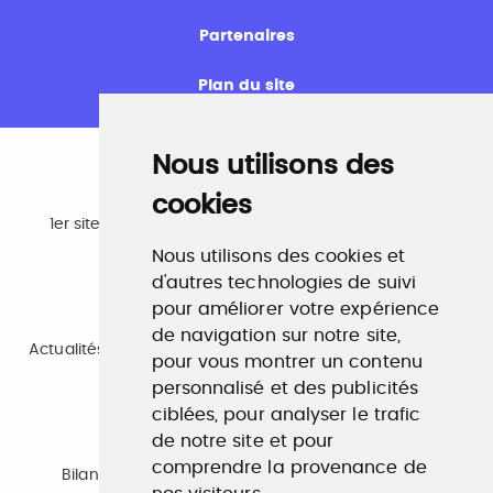
Partenaires
Plan du site
Nous utilisons des
cookies
Emploi
1er site emploi du secteur culturel 784.000 visites et
230.000 visiteurs uniques par mois.
Nous utilisons des cookies et
www.profilculture.com
d'autres technologies de suivi
pour améliorer votre expérience
Formation
de navigation sur notre site,
Actualités, guide et annuaire des formations aux métiers
pour vous montrer un contenu
de la culture.
www.profilculture-formation.com
personnalisé et des publicités
ciblées, pour analyser le trafic
de notre site et pour
Accompagnement professionnel
comprendre la provenance de
Bilan de compétences, coaching, techniques de