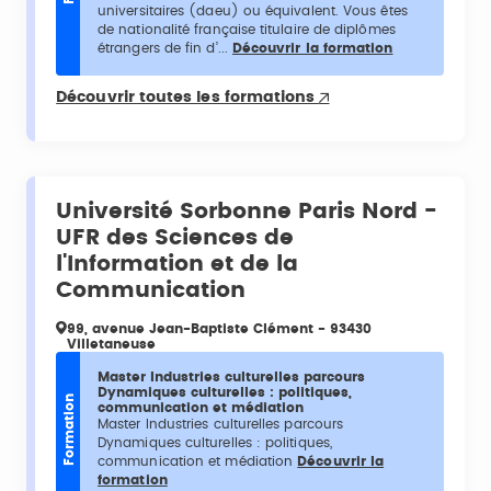
universitaires (daeu) ou équivalent. Vous êtes
de nationalité française titulaire de diplômes
étrangers de fin d’...
Découvrir la formation
Découvrir toutes les formations
Université Sorbonne Paris Nord -
UFR des Sciences de
l'Information et de la
Communication
99, avenue Jean-Baptiste Clément - 93430
Villetaneuse
Master Industries culturelles parcours
Dynamiques culturelles : politiques,
Formation
communication et médiation
Master Industries culturelles parcours
Dynamiques culturelles : politiques,
communication et médiation
Découvrir la
formation