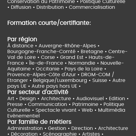
Conservation du Patrimoine • Politique Culturelle
•
Diffusion • Distribution • Commercialisation
Formation courte/certifiante:
Par région
À distance •
Auvergne-Rhône-Alpes •
Bourgogne-Franche-Comté •
Bretagne •
Centre-
Val de Loire •
Corse •
Grand Est •
Hauts-de-
France •
Île-de-France •
Normandie •
Nouvelle-
Aquitaine •
Occitanie •
Pays de la Loire •
Provence-Alpes-Côte d'Azur •
DROM-COM /
Etranger •
Belgique/Luxembourg •
Suisse •
Autre
pays UE •
Autre pays hors UE •
Par secteur d'activité
Art • Design • Architecture •
Audiovisuel •
Edition •
Presse • Communication •
Patrimoine • Politique
Culturelle •
Spectacle vivant •
Web • Multimédia
Evènementiel
Par famille de métiers
Administration • Gestion • Direction •
Architecture
• Décoration • Scénographie •
Artistes •