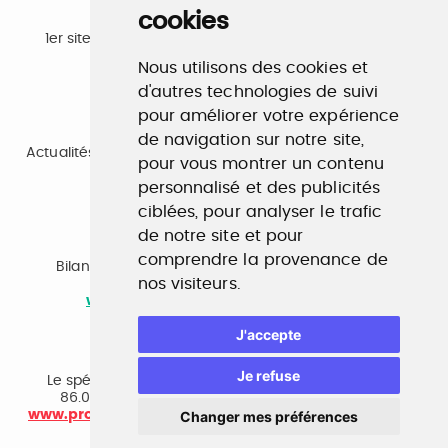
cookies
Emploi
1er site emploi du secteur culturel 784.000 visites et
230.000 visiteurs uniques par mois.
Nous utilisons des cookies et
www.profilculture.com
d'autres technologies de suivi
pour améliorer votre expérience
Formation
de navigation sur notre site,
Actualités, guide et annuaire des formations aux métiers
pour vous montrer un contenu
de la culture.
personnalisé et des publicités
www.profilculture-formation.com
ciblées, pour analyser le trafic
de notre site et pour
Accompagnement professionnel
comprendre la provenance de
Bilan de compétences, coaching, techniques de
nos visiteurs.
recherche d'emploi, entretien conseil.
www.profilculture-competences.com
J'accepte
Cabinet de recrutement
Je refuse
Le spécialiste du secteur culturel, une cvthèque de
86.000 CV et réseau unique de professionnels.
Changer mes préférences
www.profilculture-conseil.com/cabinet-recrutement