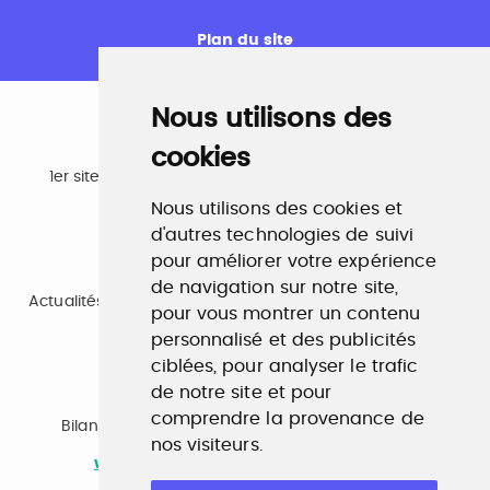
Plan du site
Nous utilisons des
cookies
Emploi
1er site emploi du secteur culturel 784.000 visites et
230.000 visiteurs uniques par mois.
Nous utilisons des cookies et
www.profilculture.com
d'autres technologies de suivi
pour améliorer votre expérience
Formation
de navigation sur notre site,
Actualités, guide et annuaire des formations aux métiers
pour vous montrer un contenu
de la culture.
personnalisé et des publicités
www.profilculture-formation.com
ciblées, pour analyser le trafic
de notre site et pour
Accompagnement professionnel
comprendre la provenance de
Bilan de compétences, coaching, techniques de
nos visiteurs.
recherche d'emploi, entretien conseil.
www.profilculture-competences.com