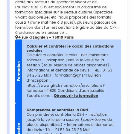
dédié aux secteurs du spectacle vivant et de
l'audiovisuel. GHS est également un organisme de
formation spécialisé sur le secteur culturel (spectacle
vivant, audiovisuel, etc. Nous proposons des formats
courts (d'une matinée à 3 jours), plusieurs parcours de
formation dont l'un est certifiant, éligible au titre du CPF ;
à distance ou en présentiel.…
4 rue d'Enghien - 75010 Paris
Calculer et contrôler le calcul des cotisations
sociales
Calculer et contrôler le calcul des cotisations
sociales - Inscription jusqu'à la veille de la
Formation
session (sous-réserve de places disponibles) -
Informations et demande de devis : Tél. : 01 53
34 25 25 Mail : formation@ghs.fr Bulletin
d'inscription :
https://www.ghs.fr/formation/inscription/?
formation=11825 Conditions d'admissibilité
(public conc...
Découvrir la formation
Comprendre et contrôler la DSN
Comprendre et contrôler la DSN - Inscription
jusqu'à la veille de la session (sous-réserve de
places disponibles) - Informations et demande
Formation
de devis : Tél. : 01 53 34 25 25 Mail :