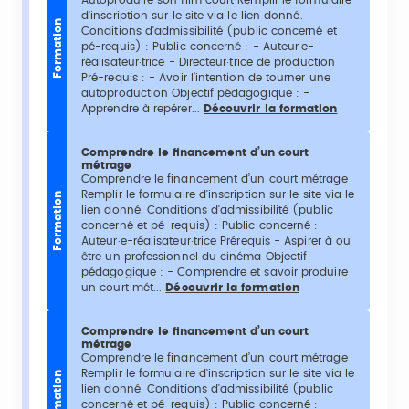
d'inscription sur le site via le lien donné.
Formation
Conditions d'admissibilité (public concerné et
pé-requis) : Public concerné : - Auteur·e-
réalisateur·trice - Directeur·trice de production
Pré-requis : - Avoir l’intention de tourner une
autoproduction Objectif pédagogique : -
Apprendre à repérer...
Découvrir la formation
Comprendre le financement d’un court
métrage
Comprendre le financement d’un court métrage
Remplir le formulaire d'inscription sur le site via le
Formation
lien donné. Conditions d'admissibilité (public
concerné et pé-requis) : Public concerné : -
Auteur·e-réalisateur·trice Prérequis - Aspirer à ou
être un professionnel du cinéma Objectif
pédagogique : - Comprendre et savoir produire
un court mét...
Découvrir la formation
Comprendre le financement d’un court
métrage
Comprendre le financement d’un court métrage
Remplir le formulaire d'inscription sur le site via le
Formation
lien donné. Conditions d'admissibilité (public
concerné et pé-requis) : Public concerné : -