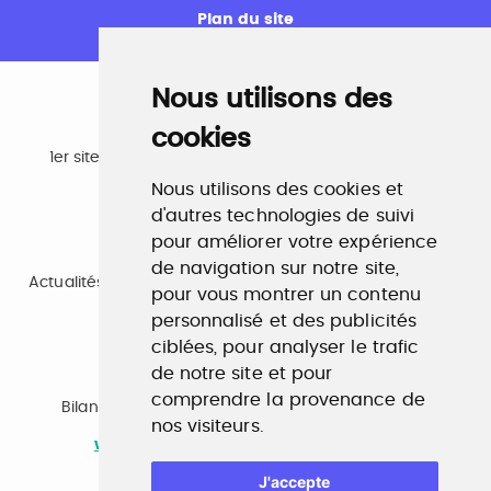
Plan du site
Nous utilisons des
cookies
Emploi
1er site emploi du secteur culturel 784.000 visites et
230.000 visiteurs uniques par mois.
Nous utilisons des cookies et
www.profilculture.com
d'autres technologies de suivi
pour améliorer votre expérience
Formation
de navigation sur notre site,
Actualités, guide et annuaire des formations aux métiers
pour vous montrer un contenu
de la culture.
www.profilculture-formation.com
personnalisé et des publicités
ciblées, pour analyser le trafic
de notre site et pour
Accompagnement professionnel
comprendre la provenance de
Bilan de compétences, coaching, techniques de
nos visiteurs.
recherche d'emploi, entretien conseil.
www.profilculture-competences.com
J'accepte