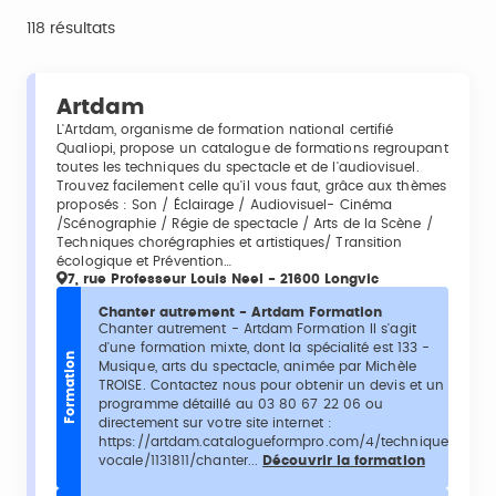
118 résultats
Artdam
L'Artdam, organisme de formation national certifié
Qualiopi, propose un catalogue de formations regroupant
toutes les techniques du spectacle et de l'audiovisuel.
Trouvez facilement celle qu'il vous faut, grâce aux thèmes
proposés : Son / Éclairage / Audiovisuel- Cinéma
/Scénographie / Régie de spectacle / Arts de la Scène /
Techniques chorégraphies et artistiques/ Transition
écologique et Prévention…
7, rue Professeur Louis Neel - 21600 Longvic
Chanter autrement - Artdam Formation
Chanter autrement - Artdam Formation Il s'agit
d'une formation mixte, dont la spécialité est 133 -
Formation
Musique, arts du spectacle, animée par Michèle
TROISE. Contactez nous pour obtenir un devis et un
programme détaillé au 03 80 67 22 06 ou
directement sur votre site internet :
https://artdam.catalogueformpro.com/4/technique-
vocale/1131811/chanter...
Découvrir la formation