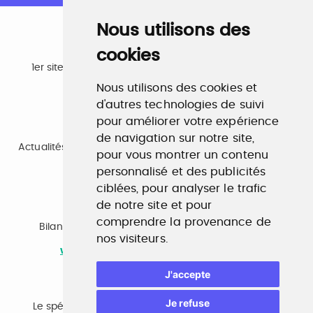
Nous utilisons des
cookies
Emploi
1er site emploi du secteur culturel 784.000 visites et
230.000 visiteurs uniques par mois.
Nous utilisons des cookies et
www.profilculture.com
d'autres technologies de suivi
pour améliorer votre expérience
Formation
de navigation sur notre site,
Actualités, guide et annuaire des formations aux métiers
pour vous montrer un contenu
de la culture.
www.profilculture-formation.com
personnalisé et des publicités
ciblées, pour analyser le trafic
de notre site et pour
Accompagnement professionnel
comprendre la provenance de
Bilan de compétences, coaching, techniques de
nos visiteurs.
recherche d'emploi, entretien conseil.
www.profilculture-competences.com
J'accepte
Cabinet de recrutement
Je refuse
Le spécialiste du secteur culturel, une cvthèque de