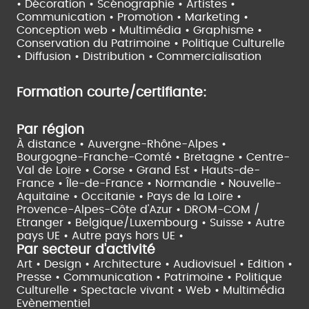
• Décoration • Scénographie •
Artistes •
Communication • Promotion • Marketing •
Conception web • Multimédia • Graphisme •
Conservation du Patrimoine • Politique Culturelle
•
Diffusion • Distribution • Commercialisation
Formation courte/certifiante:
Par région
À distance •
Auvergne-Rhône-Alpes •
Bourgogne-Franche-Comté •
Bretagne •
Centre-
Val de Loire •
Corse •
Grand Est •
Hauts-de-
France •
Île-de-France •
Normandie •
Nouvelle-
Aquitaine •
Occitanie •
Pays de la Loire •
Provence-Alpes-Côte d'Azur •
DROM-COM /
Etranger •
Belgique/Luxembourg •
Suisse •
Autre
pays UE •
Autre pays hors UE •
Par secteur d'activité
Art • Design • Architecture •
Audiovisuel •
Edition •
Presse • Communication •
Patrimoine • Politique
Culturelle •
Spectacle vivant •
Web • Multimédia
Evènementiel