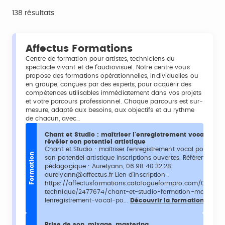
138 résultats
Affectus Formations
Centre de formation pour artistes, techniciens du
spectacle vivant et de l’audiovisuel. Notre centre vous
propose des formations opérationnelles, individuelles ou
en groupe, conçues par des experts, pour acquérir des
compétences utilisables immédiatement dans vos projets
et votre parcours professionnel. Chaque parcours est sur-
mesure, adapté aux besoins, aux objectifs et au rythme
de chacun, avec…
Chant et Studio : maîtriser l'enregistrement vocal pour
révéler son potentiel artistique
Chant et Studio : maîtriser l'enregistrement vocal pour révé
Formation
son potentiel artistique Inscriptions ouvertes. Référent
pédagogique : Aurelyann, 06.98.40.32.28,
aurelyann@affectus.fr Lien d'inscription :
https://affectusformations.catalogueformpro.com/0/form
technique/2477674/chant-et-studio-formation-maitriser-
lenregistrement-vocal-po...
Découvrir la formation
Prise de son, mixage, mastering