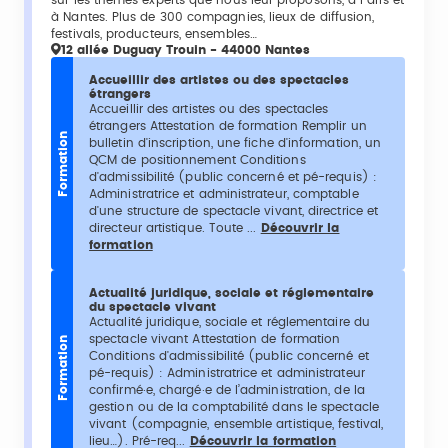
sur les thèmes experts que nous leur proposons, à Paris et
à Nantes. Plus de 300 compagnies, lieux de diffusion,
festivals, producteurs, ensembles…
12 allée Duguay Trouin - 44000 Nantes
Accueillir des artistes ou des spectacles
étrangers
Accueillir des artistes ou des spectacles
étrangers Attestation de formation Remplir un
Formation
bulletin d'inscription, une fiche d'information, un
QCM de positionnement Conditions
d'admissibilité (public concerné et pé-requis) :
Administratrice et administrateur, comptable
d'une structure de spectacle vivant, directrice et
directeur artistique. Toute ...
Découvrir la
formation
Actualité juridique, sociale et réglementaire
du spectacle vivant
Actualité juridique, sociale et réglementaire du
spectacle vivant Attestation de formation
Formation
Conditions d'admissibilité (public concerné et
pé-requis) : Administratrice et administrateur
confirmé·e, chargé·e de l’administration, de la
gestion ou de la comptabilité dans le spectacle
vivant (compagnie, ensemble artistique, festival,
lieu…). Pré-req...
Découvrir la formation