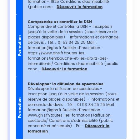
formation=11825 Conditions d'admissibilité
(public conc...
Découvrir la formation
Comprendre et contrôler la DSN
Comprendre et contrôler la DSN - Inscription
jusqu'à la veille de la session (sous-réserve de
places disponibles) - Informations et demande
Formation
de devis : Tél. : 01 53 34 25 25 Mail :
formation@ghs.fr Bulletin d'inscription :
https://www.ghs.fr/toutes-les-
formations/lembauche-et-les-droits-des-
intermittents/ Conditions d'admissibilité (public
conc...
Découvrir la formation
Développer la diffusion de spectacles
Développer la diffusion de spectacles -
Inscription jusqu'à la veille de la session (sous-
réserve de places disponibles) - Informations et
Formation
demande de devis : Tél. : 01 53 34 25 25 Mail :
formation@ghs.fr Bulletin d'inscription :
www.ghs.fr/toutes-les-formations/diffusion-
spectacle/ Conditions d'admissibilité (public
concerné et pé-requis) : Pu...
Découvrir la
formation