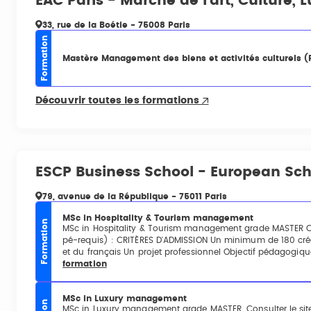
EAC Paris - Marché de l'art, Culture, 
33, rue de la Boétie - 75008 Paris
Formation
Mastère Management des biens et activités culturels (
Découvrir toutes les formations
ESCP Business School - European S
79, avenue de la République - 75011 Paris
MSc in Hospitality & Tourism management
Formation
MSc in Hospitality & Tourism management grade MASTER Con
pé-requis) : CRITÈRES D'ADMISSION Un minimum de 180 créd
et du français Un projet professionnel Objectif pédagogique
formation
MSc in Luxury management
MSc in Luxury management grade MASTER. Consulter le site 