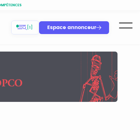
OMPÉTENCES
Espace annonceur
[1]