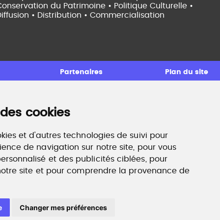
onservation du Patrimoine • Politique Culturelle •
iffusion • Distribution • Commercialisation
Partenaires
Plan du site
 des cookies
ccompagnement professionnel
ilan de compétences, coaching, techniques de
echerche d'emploi, entretien conseil.
kies et d'autres technologies de suivi pour
ww.profilculture-competences.com
ience de navigation sur notre site, pour vous
rsonnalisé et des publicités ciblées, pour
 notre site et pour comprendre la provenance de
e
Changer mes préférences