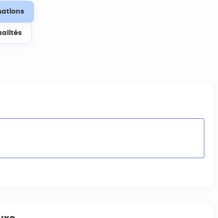
ations
ualités