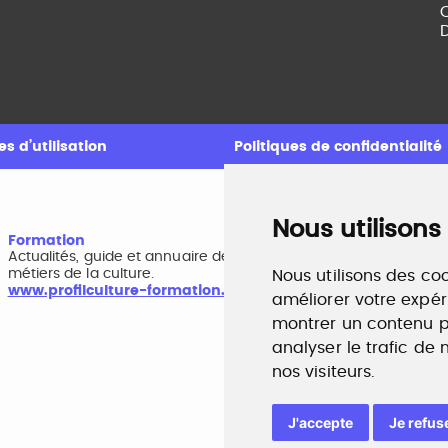
C
D
s d’utilisation
Politiques de confidentialité
Nous utilisons
Formation
A
Actualités, guide et annuaire des formations aux
B
métiers de la culture.
r
Nous utilisons des coo
www.profilculture-formation.com
w
améliorer votre expér
montrer un contenu pe
analyser le trafic de
nos visiteurs.
J'accepte
Je refus