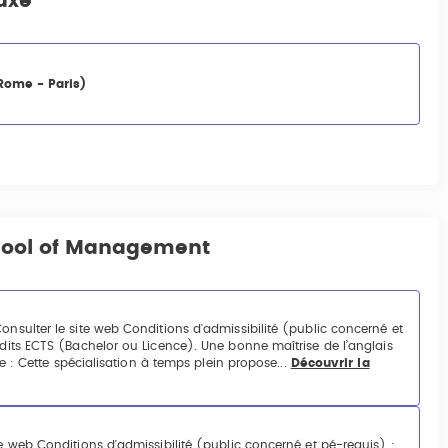
Luxe
Rome - Paris)
chool of Management
sulter le site web Conditions d'admissibilité (public concerné et
its ECTS (Bachelor ou Licence). Une bonne maîtrise de l’anglais
 : Cette spécialisation à temps plein propose...
Découvrir la
web Conditions d'admissibilité (public concerné et pé-requis) :