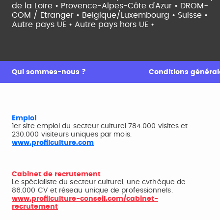
de la Loire •
Provence-Alpes-Côte d'Azur •
DROM-
COM / Etranger •
Belgique/Luxembourg •
Suisse •
Autre pays UE •
Autre pays hors UE •
Qui sommes-nous ?
Conditions générale
Emploi
1er site emploi du secteur culturel 784.000 visites et
230.000 visiteurs uniques par mois.
www.profilculture.com
Cabinet de recrutement
Le spécialiste du secteur culturel, une cvthèque de
86.000 CV et réseau unique de professionnels.
www.profilculture-conseil.com/cabinet-
recrutement