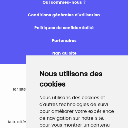
Qui sommes-nous ?
Conditions générales d’utilisation
Politiques de confidentialité
Partenaires
Plan du site
Nous utilisons des
cookies
Emploi
1er site emploi du secteur culturel 784.000 visites et
230.000 visiteurs uniques par mois.
Nous utilisons des cookies et
www.profilculture.com
d'autres technologies de suivi
pour améliorer votre expérience
Formation
de navigation sur notre site,
Actualités, guide et annuaire des formations aux métiers
pour vous montrer un contenu
de la culture.