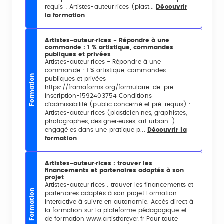
requis : Artistes-auteur·rices (plast...
Découvrir
la formation
Artistes-auteur·rices - Répondre à une
commande : 1 % artistique, commandes
publiques et privées
Artistes-auteur·rices - Répondre à une
commande : 1 % artistique, commandes
Formation
publiques et privées
https://framaforms.org/formulaire-de-pre-
inscription-1592403754 Conditions
d'admissibilité (public concerné et pré-requis) :
Artistes-auteur·rices (plasticien·nes, graphistes,
photographes, designer·euses, art urbain…)
engagé·es dans une pratique p...
Découvrir la
formation
Artistes-auteur·rices : trouver les
financements et partenaires adaptés à son
projet
Artistes-auteur·rices : trouver les financements et
Formation
partenaires adaptés à son projet Formation
interactive à suivre en autonomie. Accès direct à
la formation sur la plateforme pédagogique et
de formation www.artistforever.fr Pour toute