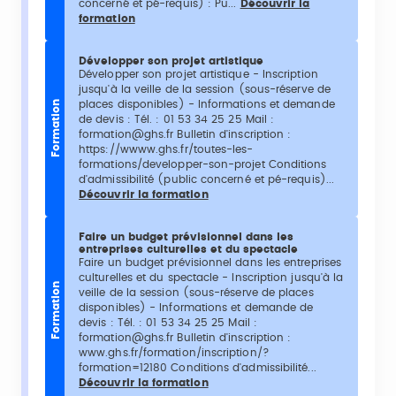
concerné et pé-requis) : Pu...
Découvrir la
formation
Développer son projet artistique
Développer son projet artistique - Inscription
jusqu'à la veille de la session (sous-réserve de
places disponibles) - Informations et demande
Formation
de devis : Tél. : 01 53 34 25 25 Mail :
formation@ghs.fr Bulletin d'inscription :
https://wwww.ghs.fr/toutes-les-
formations/developper-son-projet Conditions
d'admissibilité (public concerné et pé-requis)...
Découvrir la formation
Faire un budget prévisionnel dans les
entreprises culturelles et du spectacle
Faire un budget prévisionnel dans les entreprises
culturelles et du spectacle - Inscription jusqu'à la
Formation
veille de la session (sous-réserve de places
disponibles) - Informations et demande de
devis : Tél. : 01 53 34 25 25 Mail :
formation@ghs.fr Bulletin d'inscription :
www.ghs.fr/formation/inscription/?
formation=12180 Conditions d'admissibilité...
Découvrir la formation