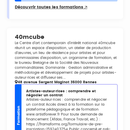
Découvrir toutes les formations
40mcube
Le Centre d’art contemporain d’intérêt national 40mcube
réunit un espace d’exposition, un atelier de production
d’œuvres, un lieu de résidence pour artistes et pour
commissaires d’exposition, un organisme de formation, et
le bureau Bretagne de la Société des Nouveaux
commanditaires. Dominante : Gestion administrative et
méthodologie et développement de projets pour artistes-
auteur·rices et diffuseur·ses.…
48 avenue Sergent Maginot 35000 Rennes
Artistes-auteur·rices : comprendre et
négocier un contrat
Artistes-auteur·rices : comprendre et négocier
un contrat Accès direct à la formation sur la
Formation
plateforme pédagogique et de formation
www.artistforever.fr Pour toute demande de
financement (Afdas, France Travail, etc.) :
https://framaforms.org/formulaire-de-pre-
inscription-1592403754 Public concerné et pré-