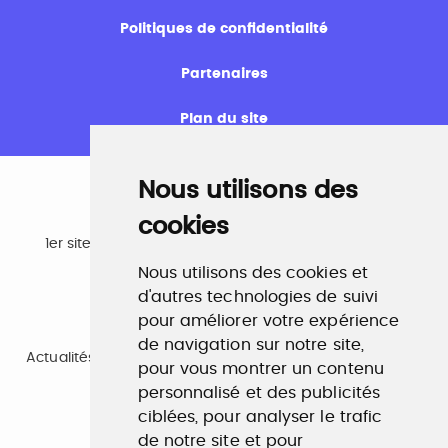
Politiques de confidentialité
Partenaires
Plan du site
Nous utilisons des
cookies
Emploi
1er site emploi du secteur culturel 784.000 visites et
230.000 visiteurs uniques par mois.
Nous utilisons des cookies et
www.profilculture.com
d'autres technologies de suivi
pour améliorer votre expérience
Formation
de navigation sur notre site,
Actualités, guide et annuaire des formations aux métiers
pour vous montrer un contenu
de la culture.
personnalisé et des publicités
www.profilculture-formation.com
ciblées, pour analyser le trafic
de notre site et pour