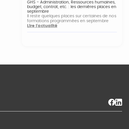
GHS - Administration, Ressources humaines,
budget, contrat, etc. : les dernières places en
septembre
Il reste quelques places sur certaines de nos
formations programmées en septembre
Lire l'actualité