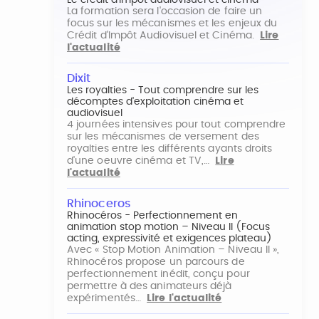
Le crédit d'impôt audiovisuel et cinéma
La formation sera l'occasion de faire un
focus sur les mécanismes et les enjeux du
Crédit d'Impôt Audiovisuel et Cinéma.
Lire
l'actualité
Dixit
Les royalties - Tout comprendre sur les
décomptes d'exploitation cinéma et
audiovisuel
4 journées intensives pour tout comprendre
sur les mécanismes de versement des
royalties entre les différents ayants droits
d'une oeuvre cinéma et TV,…
Lire
l'actualité
Rhinoceros
Rhinocéros - Perfectionnement en
animation stop motion – Niveau II (Focus
acting, expressivité et exigences plateau)
Avec « Stop Motion Animation – Niveau II »,
Rhinocéros propose un parcours de
perfectionnement inédit, conçu pour
permettre à des animateurs déjà
expérimentés…
Lire l'actualité