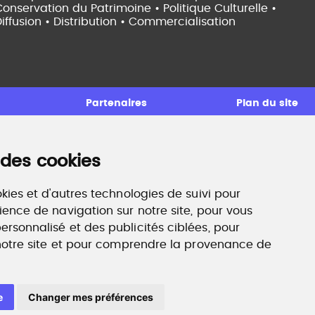
onservation du Patrimoine • Politique Culturelle •
iffusion • Distribution • Commercialisation
Partenaires
Plan du site
 des cookies
ccompagnement professionnel
ilan de compétences, coaching, techniques de
echerche d'emploi, entretien conseil.
kies et d'autres technologies de suivi pour
ww.profilculture-competences.com
ience de navigation sur notre site, pour vous
rsonnalisé et des publicités ciblées, pour
 notre site et pour comprendre la provenance de
e
Changer mes préférences