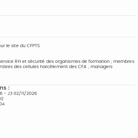
ur le site du CFPTS.
 service RH et sécurité des organismes de formation ; membres
mbres des cellules harcèlement des CFA ; managers
ns :
6 - J3 02/11/2026
02
/04