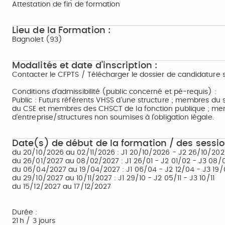
Attestation de fin de formation
Lieu de la Formation :
Bagnolet (93)
Modalités et date d'inscription :
Contacter le CFPTS / Télécharger le dossier de candidature s
Conditions d'admissibilité (public concerné et pé-requis) :
Public : Futurs référents VHSS d’une structure ; membres du
du CSE et membres des CHSCT de la fonction publique ; me
d’entreprise/structures non soumises à l’obligation légale.
Date(s) de début de la formation / des sessio
du 20/10/2026 au 02/11/2026 : J1 20/10/2026 - J2 26/10/202
du 26/01/2027 au 08/02/2027 : J1 26/01 - J2 01/02 - J3 08/
du 06/04/2027 au 19/04/2027 : J1 06/04 - J2 12/04 - J3 19
du 29/10/2027 au 10/11/2027 : J1 29/10 - J2 05/11 - J3 10/11
du 15/12/2027 au 17/12/2027
Durée :
21 h / 3 jours