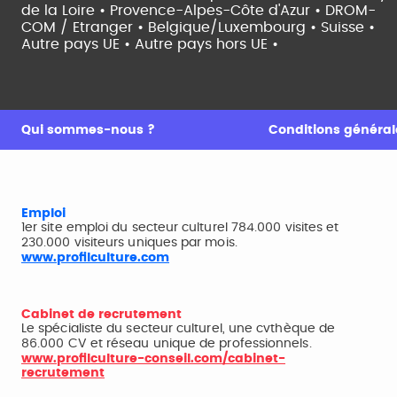
de la Loire •
Provence-Alpes-Côte d'Azur •
DROM-
COM / Etranger •
Belgique/Luxembourg •
Suisse •
Autre pays UE •
Autre pays hors UE •
Qui sommes-nous ?
Conditions générale
Emploi
1er site emploi du secteur culturel 784.000 visites et
230.000 visiteurs uniques par mois.
www.profilculture.com
Cabinet de recrutement
Le spécialiste du secteur culturel, une cvthèque de
86.000 CV et réseau unique de professionnels.
www.profilculture-conseil.com/cabinet-
recrutement