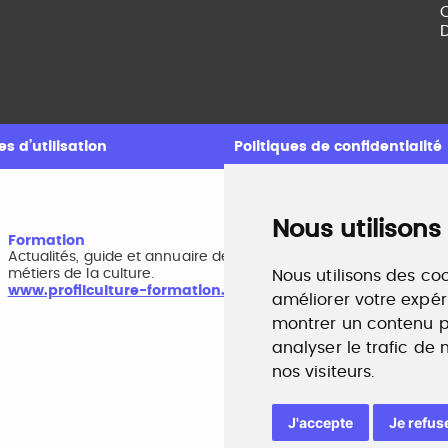
C
D
s d’utilisation
Politiques de confidentialité
Nous utilisons
Formation
A
Actualités, guide et annuaire des formations aux
B
métiers de la culture.
r
Nous utilisons des coo
www.profilculture-formation.com
w
améliorer votre expér
montrer un contenu pe
analyser le trafic de
nos visiteurs.
J'accepte
Je refus