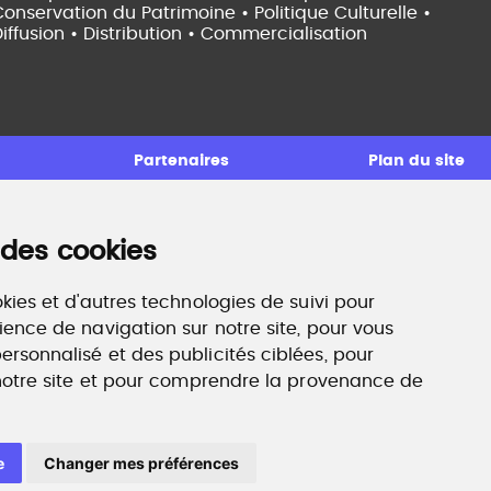
onservation du Patrimoine • Politique Culturelle •
iffusion • Distribution • Commercialisation
Partenaires
Plan du site
 des cookies
ccompagnement professionnel
ilan de compétences, coaching, techniques de
echerche d'emploi, entretien conseil.
kies et d'autres technologies de suivi pour
ww.profilculture-competences.com
ience de navigation sur notre site, pour vous
rsonnalisé et des publicités ciblées, pour
 notre site et pour comprendre la provenance de
e
Changer mes préférences