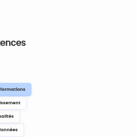
tences
s formations
lissement
ualités
données