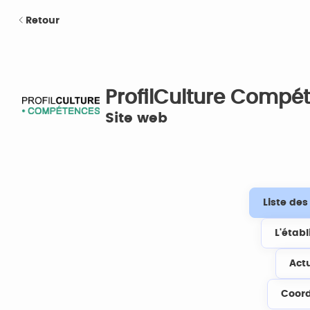
Retour
ProfilCulture Compé
Site web
Liste de
L'étab
Act
Coor