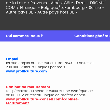
de la Loire •
Provence-Alpes-Côte d'Azur •
DROM-
COM / Etranger •
Belgique/Luxembourg •
Suisse •
Autre pays UE •
Autre pays hors UE •
Qui sommes-nous ?
Conditions générale
Emploi
1er site emploi du secteur culturel 784.000 visites et
230.000 visiteurs uniques par mois.
www.profilculture.com
Cabinet de recrutement
Le spécialiste du secteur culturel, une cvthèque de
86.000 CV et réseau unique de professionnels.
www.profilculture-conseil.com/cabinet-
recrutement