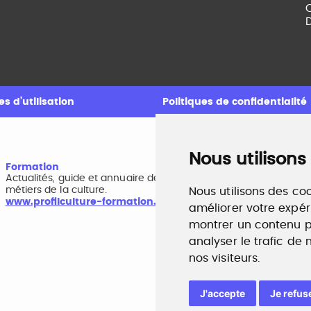
C
D
s d’utilisation
Politiques de confidentialité
Nous utilisons
Formation
A
Actualités, guide et annuaire des formations aux
B
métiers de la culture.
r
Nous utilisons des coo
www.profilculture-formation.com
w
améliorer votre expér
montrer un contenu pe
analyser le trafic de
nos visiteurs.
J'accepte
Je refus