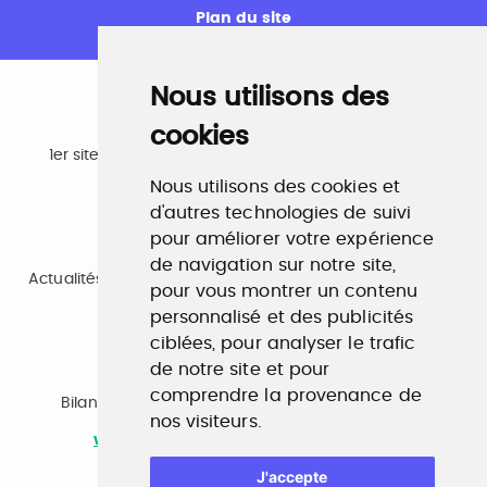
Plan du site
Nous utilisons des
cookies
Emploi
1er site emploi du secteur culturel 784.000 visites et
230.000 visiteurs uniques par mois.
Nous utilisons des cookies et
www.profilculture.com
d'autres technologies de suivi
pour améliorer votre expérience
Formation
de navigation sur notre site,
Actualités, guide et annuaire des formations aux métiers
pour vous montrer un contenu
de la culture.
www.profilculture-formation.com
personnalisé et des publicités
ciblées, pour analyser le trafic
de notre site et pour
Accompagnement professionnel
comprendre la provenance de
Bilan de compétences, coaching, techniques de
nos visiteurs.
recherche d'emploi, entretien conseil.
www.profilculture-competences.com
J'accepte