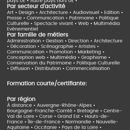
pays UE •
Autre pays hors UE •
Par secteur d'activité
Art • Design • Architecture •
Audiovisuel •
Edition •
Presse • Communication •
Patrimoine • Politique
Culturelle •
Spectacle vivant •
Web • Multimédia
Evènementiel
Par famille de métiers
Administration • Gestion • Direction •
Architecture
• Décoration • Scénographie •
Artistes •
Communication • Promotion • Marketing •
Conception web • Multimédia • Graphisme •
Conservation du Patrimoine • Politique Culturelle
•
Diffusion • Distribution • Commercialisation
Formation courte/certifiante:
Par région
À distance •
Auvergne-Rhône-Alpes •
Bourgogne-Franche-Comté •
Bretagne •
Centre-
Val de Loire •
Corse •
Grand Est •
Hauts-de-
France •
Île-de-France •
Normandie •
Nouvelle-
Aquitaine •
Occitanie •
Pays de la Loire •