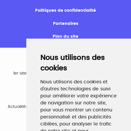
Politiques de confidentialité
Partenaires
Plan du site
Nous utilisons des
cookies
Emploi
1er site emploi du secteur culturel 784.000 visites et
230.000 visiteurs uniques par mois.
Nous utilisons des cookies et
www.profilculture.com
d'autres technologies de suivi
pour améliorer votre expérience
Formation
de navigation sur notre site,
Actualités, guide et annuaire des formations aux métiers
pour vous montrer un contenu
de la culture.
www.profilculture-formation.com
personnalisé et des publicités
ciblées, pour analyser le trafic