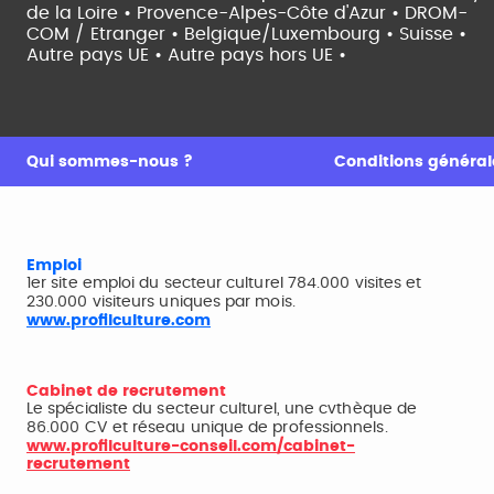
de la Loire •
Provence-Alpes-Côte d'Azur •
DROM-
COM / Etranger •
Belgique/Luxembourg •
Suisse •
Autre pays UE •
Autre pays hors UE •
Qui sommes-nous ?
Conditions générale
Emploi
1er site emploi du secteur culturel 784.000 visites et
230.000 visiteurs uniques par mois.
www.profilculture.com
Cabinet de recrutement
Le spécialiste du secteur culturel, une cvthèque de
86.000 CV et réseau unique de professionnels.
www.profilculture-conseil.com/cabinet-
recrutement