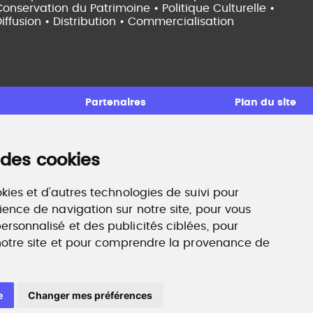
onservation du Patrimoine • Politique Culturelle •
iffusion • Distribution • Commercialisation
Partenaires
Plan du site
 des cookies
ccompagnement professionnel
ilan de compétences, coaching, techniques de
echerche d'emploi, entretien conseil.
kies et d'autres technologies de suivi pour
ww.profilculture-competences.com
ience de navigation sur notre site, pour vous
rsonnalisé et des publicités ciblées, pour
 notre site et pour comprendre la provenance de
e
Changer mes préférences