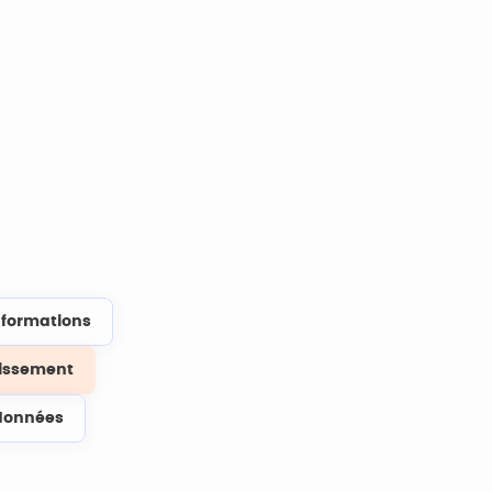
s formations
lissement
données