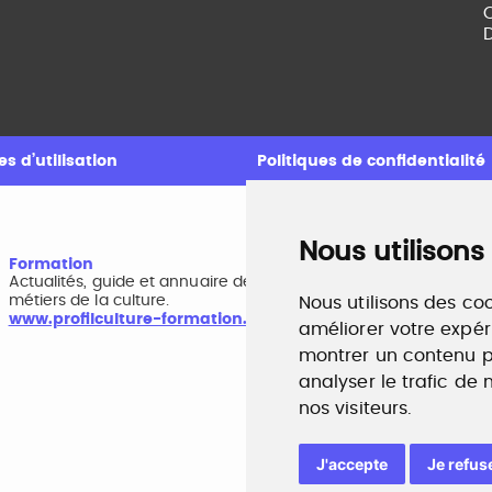
C
D
s d’utilisation
Politiques de confidentialité
Nous utilisons
Formation
A
Actualités, guide et annuaire des formations aux
B
métiers de la culture.
r
Nous utilisons des coo
www.profilculture-formation.com
w
améliorer votre expér
montrer un contenu pe
analyser le trafic de
nos visiteurs.
J'accepte
Je refus