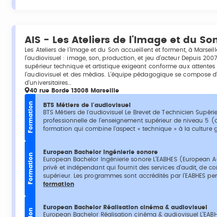
AIS - Les Ateliers de l'Image et du So
Les Ateliers de l’Image et du Son accueillent et forment, à Marseil
l’audiovisuel : image, son, production, et jeu d’acteur Depuis 20
supérieur technique et artistique exigeant conforme aux attentes
l’audiovisuel et des médias. L’équipe pédagogique se compose d’
d’universitaires…
40 rue Borde 13008 Marseille
Formation
BTS Métiers de l'audiovisuel
BTS Métiers de l'audiovisuel Le Brevet de Technicien Supérie
professionnelle de l’enseignement supérieur de niveau 5 (a
formation qui combine l’aspect « technique » à la culture g
European Bachelor Ingénierie sonore
Formation
European Bachelor Ingénierie sonore L’EABHES (European A
privé et indépendant qui fournit des services d’audit, de c
supérieur. Les programmes sont accrédités par l’EABHES per
formation
European Bachelor Réalisation cinéma & audiovisuel
European Bachelor Réalisation cinéma & audiovisuel L’EAB