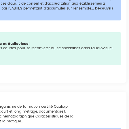
ces d’audit, de conseil et d’accréditation aux établissements
par l’EABHES permettant d’accumuler sur l’ensemble...
Découvrir
a et Audiovisuel
 courtes pour se reconvertir ou se spécialiser dans l'audiovisuel
Organisme de formation certifié Qualiopi.
 court et long métrage, documentaire),
et cinématographique Caractéristiques de la
t la pratique…