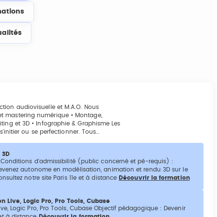
ations
ualités
tion audiovisuelle et M.A.O. Nous
et mastering numérique • Montage,
iting et 3D • Infographie & Graphisme Les
s'initier ou se perfectionner. Tous…
 3D
onditions d'admissibilité (public concerné et pé-requis) :
Devenez autonome en modélisation, animation et rendu 3D sur le
sultez notre site Paris 11e et à distance
Découvrir la formation
 Live, Logic Pro, Pro Tools, Cubase
e, Logic Pro, Pro Tools, Cubase Objectif pédagogique : Devenir
et à distance
Découvrir la formation