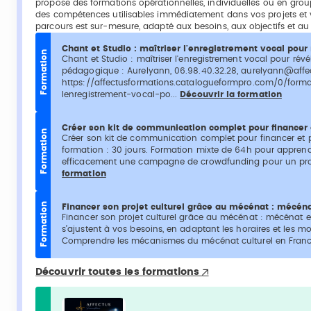
propose des formations opérationnelles, individuelles ou en grou
des compétences utilisables immédiatement dans vos projets et 
parcours est sur-mesure, adapté aux besoins, aux objectifs et a
Chant et Studio : maîtriser l'enregistrement vocal pour 
Formation
Chant et Studio : maîtriser l'enregistrement vocal pour révél
pédagogique : Aurelyann, 06.98.40.32.28, aurelyann@affectu
https://affectusformations.catalogueformpro.com/0/form
lenregistrement-vocal-po...
Découvrir la formation
Créer son kit de communication complet pour financer 
Formation
Créer son kit de communication complet pour financer et p
formation : 30 jours. Formation mixte de 64h pour apprendr
efficacement une campagne de crowdfunding pour un proj
formation
Formation
Financer son projet culturel grâce au mécénat : mécéna
Financer son projet culturel grâce au mécénat : mécénat et
s’ajustent à vos besoins, en adaptant les horaires et les mo
Comprendre les mécanismes du mécénat culturel en France. 
Découvrir toutes les formations