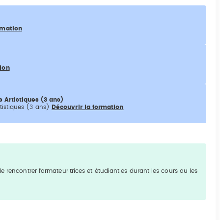
rmation
ion
 Artistiques (3 ans)
tistiques (3 ans)
Découvrir la formation
e rencontrer formateur·trices et étudiant·es durant les cours ou les