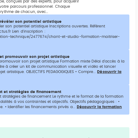
pe, conçues par des experts, pour acquérir
votre parcours professionnel. Chaque
u rythme de chacun, avec…
révéler son potentiel artistique
er son potentiel artistique Inscriptions ouvertes. Référent
s.fr Lien d'inscription :
ation-technique/2477674/chant-et-studio-formation-maitriser-
et promouvoir son projet artistique
romouvoir son projet artistique Formation mixte Délai d'accès à la
e à créer un kit de communication visuelle et vidéo et lancer
et artistique. OBJECTIFS PEDAGOGIQUES • Compre...
Découvrir la
t et stratégies de financement
 stratégies de financement Le rythme et le format de la formation
dalités à vos contraintes et objectifs. Objectifs pédagogiques : •
• Identifier les financements privés a...
Découvrir la formation