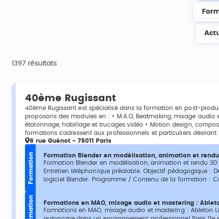
Form
Act
1397 résultats
40ème Rugissant
40ème Rugissant est spécialisé dans la formation en post-produc
proposons des modules en : • M.A.O, Beatmaking, mixage audio 
étalonnage, habillage et trucages vidéo • Motion design, compos
formations s'adressent aux professionnels et particuliers désirant 
6 rue Guénot - 75011 Paris
Formation
Formation Blender en modélisation, animation et rendu
Formation Blender en modélisation, animation et rendu 3D C
Entretien téléphonique préalable. Objectif pédagogique : 
logiciel Blender. Programme / Contenu de la formation : Con
Formation
Formations en MAO, mixage audio et mastering : Ableton
Formations en MAO, mixage audio et mastering : Ableton Liv
autonome dans un environnement professionnel Paris 11e 