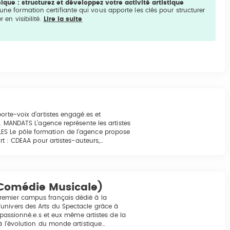
que : structurez et développez votre activité artistique
 une formation certifiante qui vous apporte les clés pour structurer
r en visibilité.
Lire la suite
orte-voix d’artistes engagé.es et
é. MANDATS L’agence représente les artistes
ES Le pôle formation de l’agence propose
rt : CDEAA pour artistes-auteurs,…
 Comédie Musicale)
remier campus français dédié à la
univers des Arts du Spectacle grâce à
n passionné.e.s et eux même artistes de la
à l’évolution du monde artistique…