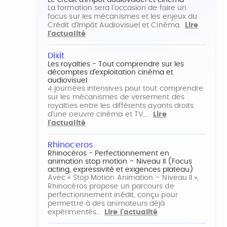
Le crédit d'impôt audiovisuel et cinéma
La formation sera l'occasion de faire un
focus sur les mécanismes et les enjeux du
Crédit d'Impôt Audiovisuel et Cinéma.
Lire
l'actualité
Dixit
Les royalties - Tout comprendre sur les
décomptes d'exploitation cinéma et
audiovisuel
4 journées intensives pour tout comprendre
sur les mécanismes de versement des
royalties entre les différents ayants droits
d'une oeuvre cinéma et TV,…
Lire
l'actualité
Rhinoceros
Rhinocéros - Perfectionnement en
animation stop motion – Niveau II (Focus
acting, expressivité et exigences plateau)
Avec « Stop Motion Animation – Niveau II »,
Rhinocéros propose un parcours de
perfectionnement inédit, conçu pour
permettre à des animateurs déjà
expérimentés…
Lire l'actualité