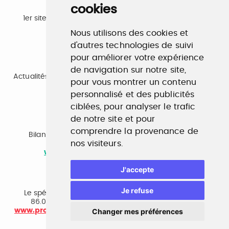
cookies
Emploi
1er site emploi du secteur culturel 784.000 visites et
230.000 visiteurs uniques par mois.
Nous utilisons des cookies et
www.profilculture.com
d'autres technologies de suivi
pour améliorer votre expérience
Formation
de navigation sur notre site,
Actualités, guide et annuaire des formations aux métiers
pour vous montrer un contenu
de la culture.
personnalisé et des publicités
www.profilculture-formation.com
ciblées, pour analyser le trafic
de notre site et pour
Accompagnement professionnel
comprendre la provenance de
Bilan de compétences, coaching, techniques de
nos visiteurs.
recherche d'emploi, entretien conseil.
www.profilculture-competences.com
J'accepte
Cabinet de recrutement
Je refuse
Le spécialiste du secteur culturel, une cvthèque de
86.000 CV et réseau unique de professionnels.
Changer mes préférences
www.profilculture-conseil.com/cabinet-recrutement