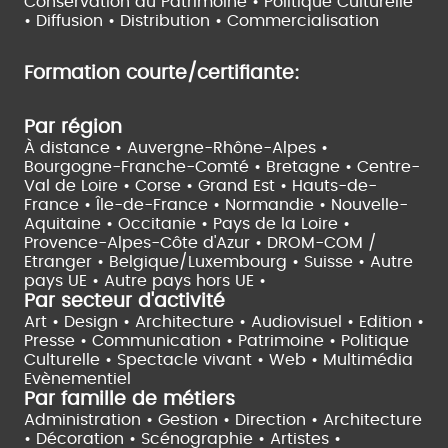
Conservation du Patrimoine • Politique Culturelle
•
Diffusion • Distribution • Commercialisation
Formation courte/certifiante:
Par région
À distance •
Auvergne-Rhône-Alpes •
Bourgogne-Franche-Comté •
Bretagne •
Centre-
Val de Loire •
Corse •
Grand Est •
Hauts-de-
France •
Île-de-France •
Normandie •
Nouvelle-
Aquitaine •
Occitanie •
Pays de la Loire •
Provence-Alpes-Côte d'Azur •
DROM-COM /
Etranger •
Belgique/Luxembourg •
Suisse •
Autre
pays UE •
Autre pays hors UE •
Par secteur d'activité
Art • Design • Architecture •
Audiovisuel •
Edition •
Presse • Communication •
Patrimoine • Politique
Culturelle •
Spectacle vivant •
Web • Multimédia
Evènementiel
Par famille de métiers
Administration • Gestion • Direction •
Architecture
• Décoration • Scénographie •
Artistes •