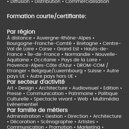
•
Diffusion • Distribution • Commercialisation
Formation courte/certifiante:
Par région
À distance •
Auvergne-Rhône-Alpes •
Bourgogne-Franche-Comté •
Bretagne •
Centre-
Val de Loire •
Corse •
Grand Est •
Hauts-de-
France •
Île-de-France •
Normandie •
Nouvelle-
Aquitaine •
Occitanie •
Pays de la Loire •
Provence-Alpes-Côte d'Azur •
DROM-COM /
Etranger •
Belgique/Luxembourg •
Suisse •
Autre
pays UE •
Autre pays hors UE •
Par secteur d'activité
Art • Design • Architecture •
Audiovisuel •
Edition •
Presse • Communication •
Patrimoine • Politique
Culturelle •
Spectacle vivant •
Web • Multimédia
Evènementiel
Par famille de métiers
Administration • Gestion • Direction •
Architecture
• Décoration • Scénographie •
Artistes •
Communication • Promotion • Marketing •