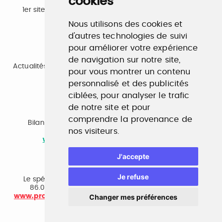
cookies
Emploi
1er site emploi du secteur culturel 784.000 visites et
230.000 visiteurs uniques par mois.
Nous utilisons des cookies et
www.profilculture.com
d'autres technologies de suivi
pour améliorer votre expérience
Formation
de navigation sur notre site,
Actualités, guide et annuaire des formations aux métiers
pour vous montrer un contenu
de la culture.
www.profilculture-formation.com
personnalisé et des publicités
ciblées, pour analyser le trafic
de notre site et pour
Accompagnement professionnel
comprendre la provenance de
Bilan de compétences, coaching, techniques de
nos visiteurs.
recherche d'emploi, entretien conseil.
www.profilculture-competences.com
J'accepte
Cabinet de recrutement
Je refuse
Le spécialiste du secteur culturel, une cvthèque de
86.000 CV et réseau unique de professionnels.
www.profilculture-conseil.com/cabinet-recrutement
Changer mes préférences