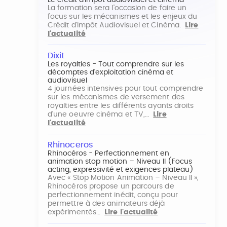
Le crédit d'impôt audiovisuel et cinéma
La formation sera l'occasion de faire un
focus sur les mécanismes et les enjeux du
Crédit d'Impôt Audiovisuel et Cinéma.
Lire
l'actualité
Dixit
Les royalties - Tout comprendre sur les
décomptes d'exploitation cinéma et
audiovisuel
4 journées intensives pour tout comprendre
sur les mécanismes de versement des
royalties entre les différents ayants droits
d'une oeuvre cinéma et TV,…
Lire
l'actualité
Rhinoceros
Rhinocéros - Perfectionnement en
animation stop motion – Niveau II (Focus
acting, expressivité et exigences plateau)
Avec « Stop Motion Animation – Niveau II »,
Rhinocéros propose un parcours de
perfectionnement inédit, conçu pour
permettre à des animateurs déjà
expérimentés…
Lire l'actualité