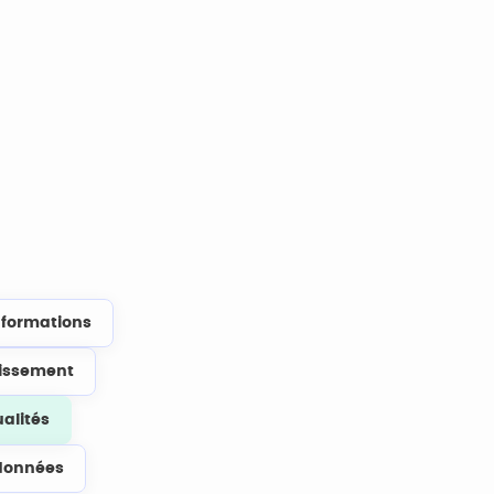
s formations
lissement
ualités
données