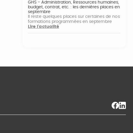
GHS - Administration, Ressources humaines,
budget, contrat, etc. : les dernières places en
septembre
Il reste quelques places sur certaines de nos
formations programmées en septembre
Lire l'actualité