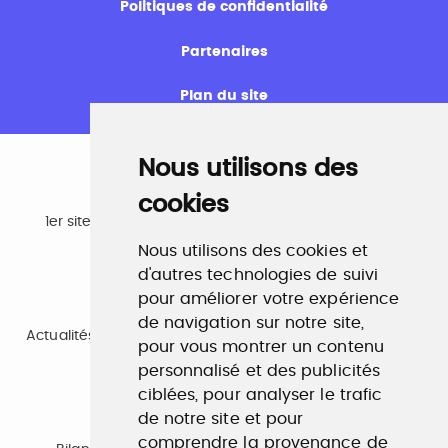
Politiques de confidentialité
Partenaires
Plan du site
Nous utilisons des
cookies
Emploi
1er site emploi du secteur culturel 784.000 visites et
230.000 visiteurs uniques par mois.
Nous utilisons des cookies et
www.profilculture.com
d'autres technologies de suivi
pour améliorer votre expérience
Formation
de navigation sur notre site,
Actualités, guide et annuaire des formations aux métiers
pour vous montrer un contenu
de la culture.
personnalisé et des publicités
www.profilculture-formation.com
ciblées, pour analyser le trafic
de notre site et pour
Accompagnement professionnel
comprendre la provenance de