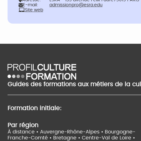
Adresse:
ESRA - 135 avenue Félix Faure75015 PARIS
E-mail:
admissionpro@esra.edu
Site web
Guides des formations aux métiers de la cu
Formation initiale:
Par région
À distance •
Auvergne-Rhône-Alpes •
Bourgogne-
Franche-Comté •
Bretagne •
Centre-Val de Loire •