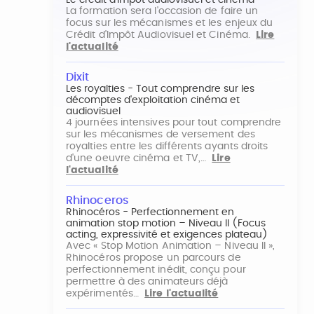
Le crédit d'impôt audiovisuel et cinéma
La formation sera l'occasion de faire un
focus sur les mécanismes et les enjeux du
Crédit d'Impôt Audiovisuel et Cinéma.
Lire
l'actualité
Dixit
Les royalties - Tout comprendre sur les
décomptes d'exploitation cinéma et
audiovisuel
4 journées intensives pour tout comprendre
sur les mécanismes de versement des
royalties entre les différents ayants droits
d'une oeuvre cinéma et TV,…
Lire
l'actualité
Rhinoceros
Rhinocéros - Perfectionnement en
animation stop motion – Niveau II (Focus
acting, expressivité et exigences plateau)
Avec « Stop Motion Animation – Niveau II »,
Rhinocéros propose un parcours de
perfectionnement inédit, conçu pour
permettre à des animateurs déjà
expérimentés…
Lire l'actualité