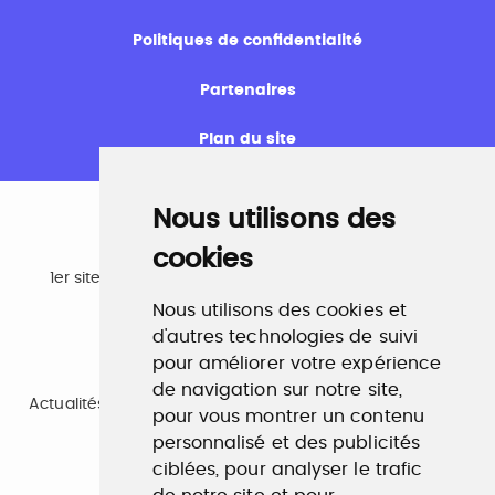
Politiques de confidentialité
Partenaires
Plan du site
Nous utilisons des
cookies
Emploi
1er site emploi du secteur culturel 784.000 visites et
230.000 visiteurs uniques par mois.
Nous utilisons des cookies et
www.profilculture.com
d'autres technologies de suivi
pour améliorer votre expérience
Formation
de navigation sur notre site,
Actualités, guide et annuaire des formations aux métiers
pour vous montrer un contenu
de la culture.
www.profilculture-formation.com
personnalisé et des publicités
ciblées, pour analyser le trafic