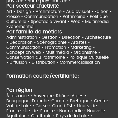
pays UE •
Autre pays hors UE •
Par secteur d'activité
Art • Design • Architecture •
Audiovisuel •
Edition •
Presse • Communication •
Patrimoine • Politique
Culturelle •
Spectacle vivant •
Web • Multimédia
Evènementiel
Par famille de métiers
Administration • Gestion • Direction •
Architecture
• Décoration • Scénographie •
Artistes •
Communication • Promotion • Marketing •
Conception web • Multimédia • Graphisme •
Conservation du Patrimoine • Politique Culturelle
•
Diffusion • Distribution • Commercialisation
Formation courte/certifiante:
Par région
À distance •
Auvergne-Rhône-Alpes •
Bourgogne-Franche-Comté •
Bretagne •
Centre-
Val de Loire •
Corse •
Grand Est •
Hauts-de-
France •
Île-de-France •
Normandie •
Nouvelle-
Aquitaine •
Occitanie •
Pays de la Loire •