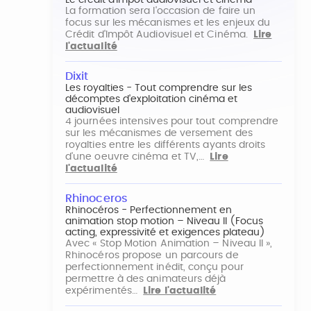
Le crédit d'impôt audiovisuel et cinéma
La formation sera l'occasion de faire un
focus sur les mécanismes et les enjeux du
Crédit d'Impôt Audiovisuel et Cinéma.
Lire
l'actualité
Dixit
Les royalties - Tout comprendre sur les
décomptes d'exploitation cinéma et
audiovisuel
4 journées intensives pour tout comprendre
sur les mécanismes de versement des
royalties entre les différents ayants droits
d'une oeuvre cinéma et TV,…
Lire
l'actualité
Rhinoceros
Rhinocéros - Perfectionnement en
animation stop motion – Niveau II (Focus
acting, expressivité et exigences plateau)
Avec « Stop Motion Animation – Niveau II »,
Rhinocéros propose un parcours de
perfectionnement inédit, conçu pour
permettre à des animateurs déjà
expérimentés…
Lire l'actualité