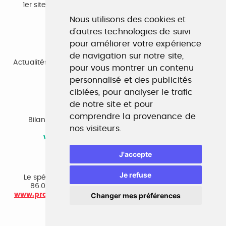
1er site emploi du secteur culturel 784.000 visites et
230.000 visiteurs uniques par mois.
Nous utilisons des cookies et
www.profilculture.com
d'autres technologies de suivi
pour améliorer votre expérience
Formation
de navigation sur notre site,
Actualités, guide et annuaire des formations aux métiers
pour vous montrer un contenu
de la culture.
www.profilculture-formation.com
personnalisé et des publicités
ciblées, pour analyser le trafic
de notre site et pour
Accompagnement professionnel
comprendre la provenance de
Bilan de compétences, coaching, techniques de
nos visiteurs.
recherche d'emploi, entretien conseil.
www.profilculture-competences.com
J'accepte
Cabinet de recrutement
Je refuse
Le spécialiste du secteur culturel, une cvthèque de
86.000 CV et réseau unique de professionnels.
www.profilculture-conseil.com/cabinet-recrutement
Changer mes préférences