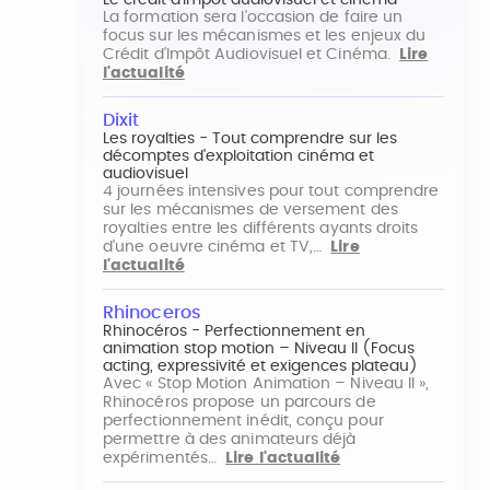
Le crédit d'impôt audiovisuel et cinéma
La formation sera l'occasion de faire un
focus sur les mécanismes et les enjeux du
Crédit d'Impôt Audiovisuel et Cinéma.
Lire
l'actualité
Dixit
Les royalties - Tout comprendre sur les
décomptes d'exploitation cinéma et
audiovisuel
4 journées intensives pour tout comprendre
sur les mécanismes de versement des
royalties entre les différents ayants droits
d'une oeuvre cinéma et TV,…
Lire
l'actualité
Rhinoceros
Rhinocéros - Perfectionnement en
animation stop motion – Niveau II (Focus
acting, expressivité et exigences plateau)
Avec « Stop Motion Animation – Niveau II »,
Rhinocéros propose un parcours de
perfectionnement inédit, conçu pour
permettre à des animateurs déjà
expérimentés…
Lire l'actualité