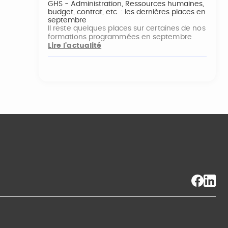
GHS - Administration, Ressources humaines,
budget, contrat, etc. : les dernières places en
septembre
Il reste quelques places sur certaines de nos
formations programmées en septembre
Lire l'actualité