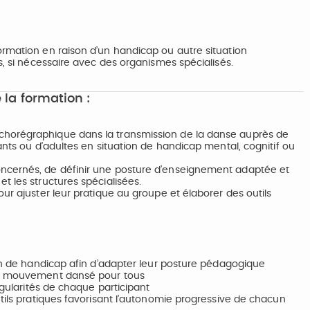
ormation en raison d’un handicap ou autre situation
s, si nécessaire avec des organismes spécialisés.
 la formation :
chorégraphique dans la transmission de la danse auprès de
ants ou d’adultes en situation de handicap mental, cognitif ou
oncernés, de définir une posture d’enseignement adaptée et
t les structures spécialisées.
ur ajuster leur pratique au groupe et élaborer des outils
ion de handicap afin d’adapter leur posture pédagogique
 le mouvement dansé pour tous
ngularités de chaque participant
utils pratiques favorisant l’autonomie progressive de chacun