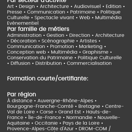
Par secteur d'activité
Art • Design • Architecture •
Audiovisuel •
Edition •
Presse • Communication •
Patrimoine • Politique
Culturelle •
Spectacle vivant •
Web • Multimédia
Evènementiel
Par famille de métiers
Administration • Gestion • Direction •
Architecture
• Décoration • Scénographie •
Artistes •
Communication • Promotion • Marketing •
Conception web • Multimédia • Graphisme •
Conservation du Patrimoine • Politique Culturelle
•
Diffusion • Distribution • Commercialisation
Formation courte/certifiante:
Par région
À distance •
Auvergne-Rhône-Alpes •
Bourgogne-Franche-Comté •
Bretagne •
Centre-
Val de Loire •
Corse •
Grand Est •
Hauts-de-
France •
Île-de-France •
Normandie •
Nouvelle-
Aquitaine •
Occitanie •
Pays de la Loire •
Provence-Alpes-Côte d'Azur •
DROM-COM /