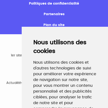
Politiques de confidentialité
Partenaires
Plan du site
Nous utilisons des
cookies
Emploi
1er site emploi du secteur culturel 784.000 visites et
230.000 visiteurs uniques par mois.
Nous utilisons des cookies et
www.profilculture.com
d'autres technologies de suivi
pour améliorer votre expérience
Formation
de navigation sur notre site,
Actualités, guide et annuaire des formations aux métiers
pour vous montrer un contenu
de la culture.
www.profilculture-formation.com
personnalisé et des publicités
ciblées, pour analyser le trafic
de notre site et pour
Accompagnement professionnel