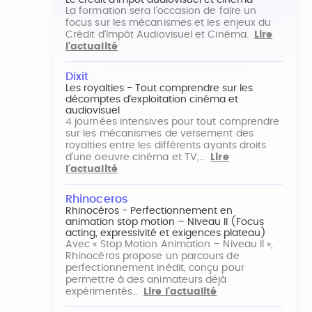
Le crédit d'impôt audiovisuel et cinéma
La formation sera l'occasion de faire un
focus sur les mécanismes et les enjeux du
Crédit d'Impôt Audiovisuel et Cinéma.
Lire
l'actualité
Dixit
Les royalties - Tout comprendre sur les
décomptes d'exploitation cinéma et
audiovisuel
4 journées intensives pour tout comprendre
sur les mécanismes de versement des
royalties entre les différents ayants droits
d'une oeuvre cinéma et TV,…
Lire
l'actualité
Rhinoceros
Rhinocéros - Perfectionnement en
animation stop motion – Niveau II (Focus
acting, expressivité et exigences plateau)
Avec « Stop Motion Animation – Niveau II »,
Rhinocéros propose un parcours de
perfectionnement inédit, conçu pour
permettre à des animateurs déjà
expérimentés…
Lire l'actualité