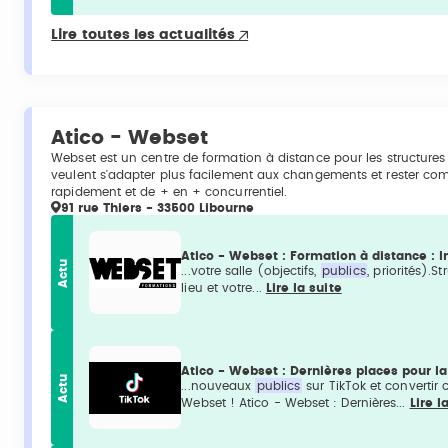
Lire toutes les actualités
Atico - Webset
Webset est un centre de formation à distance pour les structures
veulent s'adapter plus facilement aux changements et rester com
rapidement et de + en + concurrentiel.
91 rue Thiers - 33500 Libourne
Atico - Webset : Formation à distance : 
Actu
...votre salle (objectifs,
publics
, priorités).
lieu et votre...
Lire la suite
Atico - Webset : Dernières places pour la
Actu
...nouveaux
publics
sur TikTok et convertir 
Webset ! Atico - Webset : Dernières...
Lire l