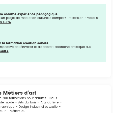
type comme expérience pédagogique
n projet de médiation culturelle complet> 1re session : Mardi 5
la suite
 la formation création sonore
erspective de réinvestir et d’adapter l'approche artistique aux
 suite
 Métiers d'art
 de 200 formations pour adultes ! Nous
e mode – Arts du bois – Arts du livre –
raphique – Design industriel et textile –
cuir – Métiers du…