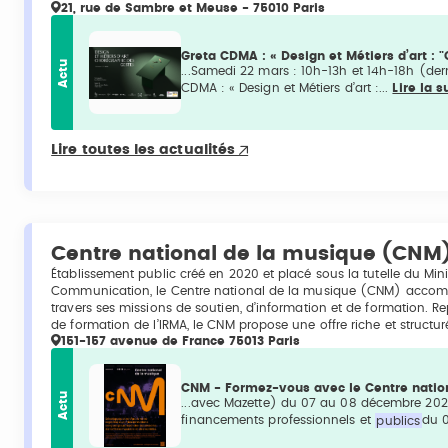
21, rue de Sambre et Meuse - 75010 Paris
Greta CDMA : « Design et Métiers d’art :
Actu
...Samedi 22 mars : 10h-13h et 14h-18h (der
CDMA : « Design et Métiers d’art :...
Lire la s
Lire toutes les actualités
Centre national de la musique (CNM
Établissement public créé en 2020 et placé sous la tutelle du Mini
Communication, le Centre national de la musique (CNM) accompa
travers ses missions de soutien, d’information et de formation. R
de formation de l’IRMA, le CNM propose une offre riche et structu
151-157 avenue de France 75013 Paris
CNM - Formez-vous avec le Centre nation
Actu
...avec Mazette) du 07 au 08 décembre 202
financements professionnels et
publics
du 0