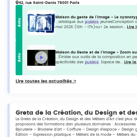
42, rue Saint-Denis 75001 Paris
Maison du geste de l'image - Le cyano
Actu
...artistique aux
publics
jeunesConception d'u
mai 2026 (10h - 17h)ou> 2e session...
Lire 
Maison du Geste et de l'Image - Zoom sur
Actu
...S’initier aux outils de la composition en p
spécificités des
publics
. Espace de...
Lire la
Lire toutes les actualités
Greta de la Création, du Design et des
Le Greta de la Création, du Design et des Métiers d’Art c’est plus
proposons des formations dan plusieurs domaines : Accessoires d
Bijouterie – Broderie d’art - Coiffure – Design d’espace – Design g
Édition – Expression plastique – Métiers de la mode – Métiers du 