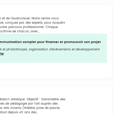
 et de l’audiovisuel. Notre centre vous
pe, conçues par des experts, pour acquérir
votre parcours professionnel. Chaque
u rythme de chacun, avec…
communication complet pour financer et promouvoir son projet
nat et philanthropie, organisation d'évènements et développement
ite
tion artistique. Objectif : transmettre des
es de pédagogie par l’art auprès des
 arts vivants (théâtre, prise de parole,
truit depuis 40 ans des…