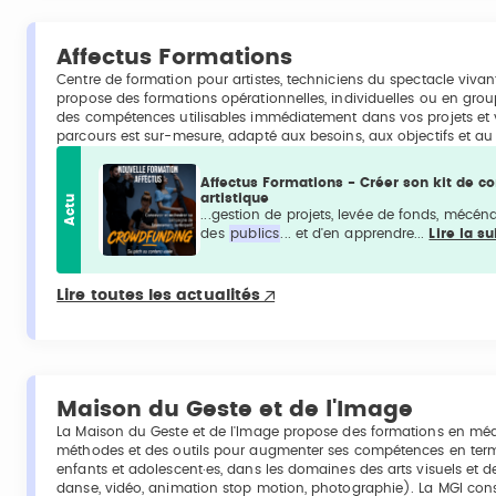
Affectus Formations
Centre de formation pour artistes, techniciens du spectacle vivant
propose des formations opérationnelles, individuelles ou en grou
des compétences utilisables immédiatement dans vos projets et 
parcours est sur-mesure, adapté aux besoins, aux objectifs et a
Affectus Formations - Créer son kit de 
artistique
Actu
...gestion de projets, levée de fonds, mécé
des
publics
... et d'en apprendre...
Lire la su
Lire toutes les actualités
Maison du Geste et de l'Image
La Maison du Geste et de l'Image propose des formations en média
méthodes et des outils pour augmenter ses compétences en term
enfants et adolescent·es, dans les domaines des arts visuels et des
danse, vidéo, animation stop motion, photographie). La MGI cons