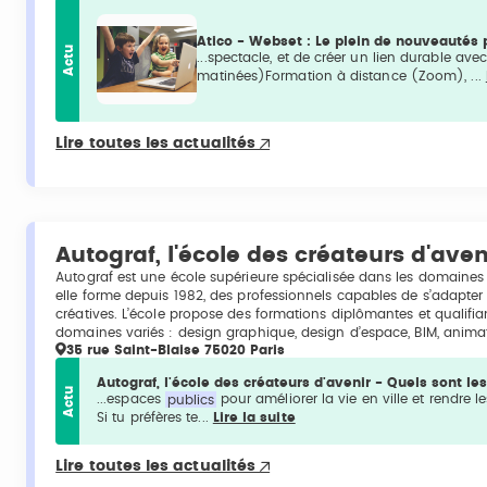
Atico - Webset : Le plein de nouveautés 
Actu
...spectacle, et de créer un lien durable ave
matinées)Formation à distance (Zoom), ...
Lire toutes les actualités
Autograf, l'école des créateurs d'aven
Autograf est une école supérieure spécialisée dans les domaines d
elle forme depuis 1982, des professionnels capables de s’adapter 
créatives. L’école propose des formations diplômantes et qualif
domaines variés : design graphique, design d’espace, BIM, anima
35 rue Saint-Blaise 75020 Paris
Autograf, l'école des créateurs d'avenir - Quels sont 
Actu
...espaces
publics
pour améliorer la vie en ville et rendre 
Si tu préfères te...
Lire la suite
Lire toutes les actualités