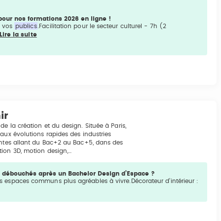
pour nos formations 2026 en ligne !
c vos
publics
.Facilitation pour le secteur culturel - 7h (2
Lire la suite
ir
e la création et du design. Située à Paris,
aux évolutions rapides des industries
iantes allant du Bac+2 au Bac+5, dans des
tion 3D, motion design,…
les débouchés après un Bachelor Design d’Espace ?
les espaces communs plus agréables à vivre.Décorateur d’intérieur :