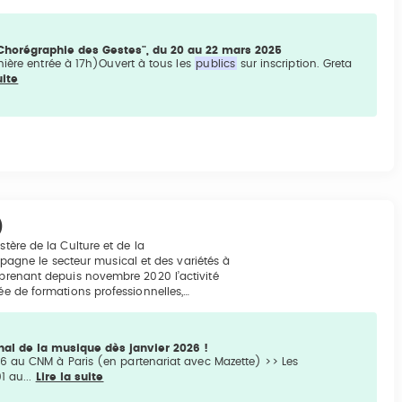
 "Chorégraphie des Gestes", du 20 au 22 mars 2025
nière entrée à 17h)Ouvert à tous les
publics
sur inscription. Greta
uite
)
stère de la Culture et de la
gne le secteur musical et des variétés à
eprenant depuis novembre 2020 l’activité
rée de formations professionnelles,…
al de la musique dès janvier 2026 !
6 au CNM à Paris (en partenariat avec Mazette) >> Les
1 au...
Lire la suite