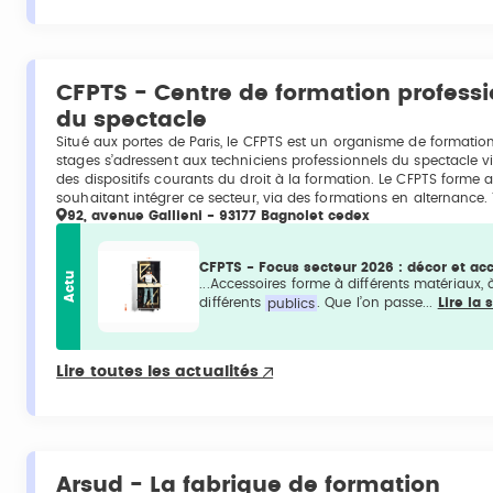
CFPTS - Centre de formation profess
du spectacle
Situé aux portes de Paris, le CFPTS est un organisme de formati
stages s’adressent aux techniciens professionnels du spectacle vi
des dispositifs courants du droit à la formation. Le CFPTS forme a
souhaitant intégrer ce secteur, via des formations en alternance
92, avenue Gallieni - 93177 Bagnolet cedex
CFPTS - Focus secteur 2026 : décor et ac
Actu
...Accessoires forme à différents matériaux, à
différents
publics
. Que l’on passe...
Lire la 
Lire toutes les actualités
Arsud - La fabrique de formation