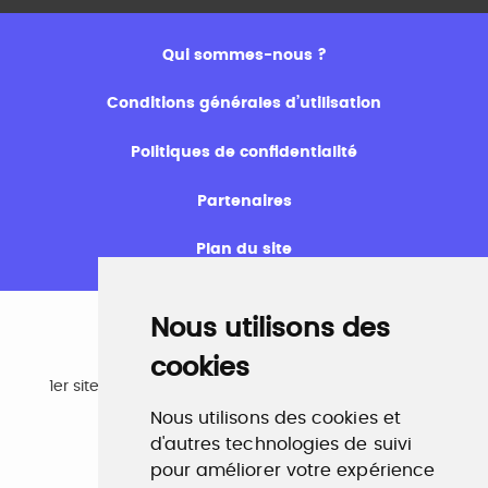
Qui sommes-nous ?
Conditions générales d’utilisation
Politiques de confidentialité
Partenaires
Plan du site
Nous utilisons des
cookies
Emploi
1er site emploi du secteur culturel 784.000 visites et
230.000 visiteurs uniques par mois.
Nous utilisons des cookies et
www.profilculture.com
d'autres technologies de suivi
pour améliorer votre expérience