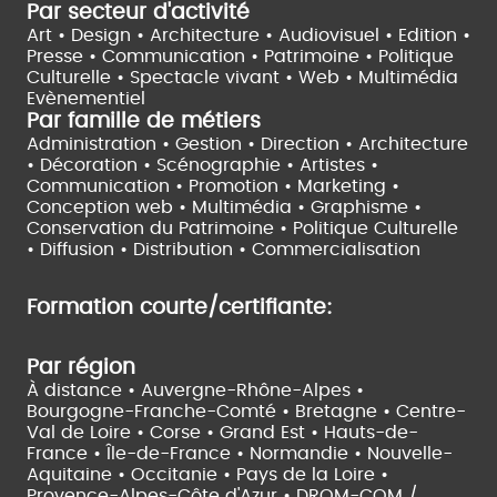
Par secteur d'activité
Art • Design • Architecture •
Audiovisuel •
Edition •
Presse • Communication •
Patrimoine • Politique
Culturelle •
Spectacle vivant •
Web • Multimédia
Evènementiel
Par famille de métiers
Administration • Gestion • Direction •
Architecture
• Décoration • Scénographie •
Artistes •
Communication • Promotion • Marketing •
Conception web • Multimédia • Graphisme •
Conservation du Patrimoine • Politique Culturelle
•
Diffusion • Distribution • Commercialisation
Formation courte/certifiante:
Par région
À distance •
Auvergne-Rhône-Alpes •
Bourgogne-Franche-Comté •
Bretagne •
Centre-
Val de Loire •
Corse •
Grand Est •
Hauts-de-
France •
Île-de-France •
Normandie •
Nouvelle-
Aquitaine •
Occitanie •
Pays de la Loire •
Provence-Alpes-Côte d'Azur •
DROM-COM /