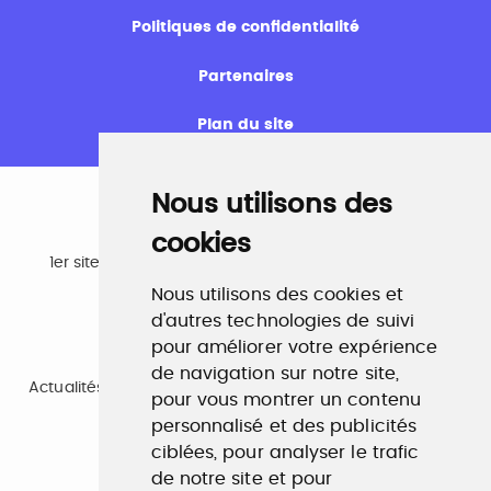
Politiques de confidentialité
Partenaires
Plan du site
Nous utilisons des
cookies
Emploi
1er site emploi du secteur culturel 784.000 visites et
230.000 visiteurs uniques par mois.
Nous utilisons des cookies et
www.profilculture.com
d'autres technologies de suivi
pour améliorer votre expérience
Formation
de navigation sur notre site,
Actualités, guide et annuaire des formations aux métiers
pour vous montrer un contenu
de la culture.
personnalisé et des publicités
www.profilculture-formation.com
ciblées, pour analyser le trafic
de notre site et pour