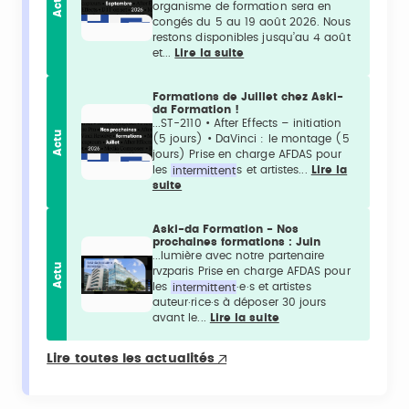
Actu
organisme de formation sera en
congés du 5 au 19 août 2026. Nous
restons disponibles jusqu’au 4 août
et...
Lire la suite
Formations de Juillet chez Aski-
da Formation !
...ST-2110 • After Effects – initiation
Actu
(5 jours) • DaVinci : le montage (5
jours) Prise en charge AFDAS pour
les
intermittent
s et artistes...
Lire la
suite
Aski-da Formation - Nos
prochaines formations : Juin
...lumière avec notre partenaire
Actu
rvzparis Prise en charge AFDAS pour
les
intermittent
·e·s et artistes
auteur·rice·s à déposer 30 jours
avant le...
Lire la suite
Lire toutes les actualités