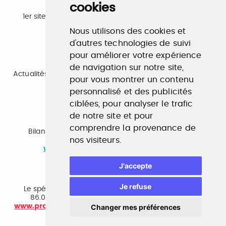
cookies
Emploi
1er site emploi du secteur culturel 784.000 visites et
230.000 visiteurs uniques par mois.
Nous utilisons des cookies et
www.profilculture.com
d'autres technologies de suivi
pour améliorer votre expérience
Formation
de navigation sur notre site,
Actualités, guide et annuaire des formations aux métiers
pour vous montrer un contenu
de la culture.
personnalisé et des publicités
www.profilculture-formation.com
ciblées, pour analyser le trafic
de notre site et pour
Accompagnement professionnel
comprendre la provenance de
Bilan de compétences, coaching, techniques de
nos visiteurs.
recherche d'emploi, entretien conseil.
www.profilculture-competences.com
J'accepte
Cabinet de recrutement
Je refuse
Le spécialiste du secteur culturel, une cvthèque de
86.000 CV et réseau unique de professionnels.
Changer mes préférences
www.profilculture-conseil.com/cabinet-recrutement