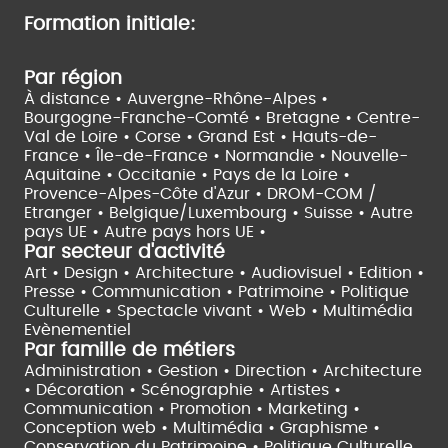
Formation initiale:
Par région
À distance •
Auvergne-Rhône-Alpes •
Bourgogne-Franche-Comté •
Bretagne •
Centre-
Val de Loire •
Corse •
Grand Est •
Hauts-de-
France •
Île-de-France •
Normandie •
Nouvelle-
Aquitaine •
Occitanie •
Pays de la Loire •
Provence-Alpes-Côte d'Azur •
DROM-COM /
Etranger •
Belgique/Luxembourg •
Suisse •
Autre
pays UE •
Autre pays hors UE •
Par secteur d'activité
Art • Design • Architecture •
Audiovisuel •
Edition •
Presse • Communication •
Patrimoine • Politique
Culturelle •
Spectacle vivant •
Web • Multimédia
Evènementiel
Par famille de métiers
Administration • Gestion • Direction •
Architecture
• Décoration • Scénographie •
Artistes •
Communication • Promotion • Marketing •
Conception web • Multimédia • Graphisme •
Conservation du Patrimoine • Politique Culturelle