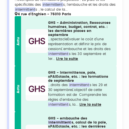
spécificités des
intermittent
s; l'embauche et les droits des
intermittent
s ; le calcul de la...
4 rue d'Enghien - 75010 Paris
GHS - Administration, Ressources
humaines, budget, contrat, etc. :
les dernières places en
septembre
Actu
...spectacleEvaluer le coût d’une
représentation et définir le prix de
cessionL'embauche et les droits des
intermittent
s les 30 septembre et
1er...
Lire la suite
GHS - Intermittence, paie,
sPAIEctacle, etc. : les formations
de septembre
...droits des
intermittent
s les 29 et
Actu
30 septembreL'objectif de cette
formation est de Comprendre les
règles d’embauche des
intermittent
s, la...
Lire la suite
GHS - embauche des
intermittent
s, calcul de la paie,
sPAIEctacle, etc. : les dernières