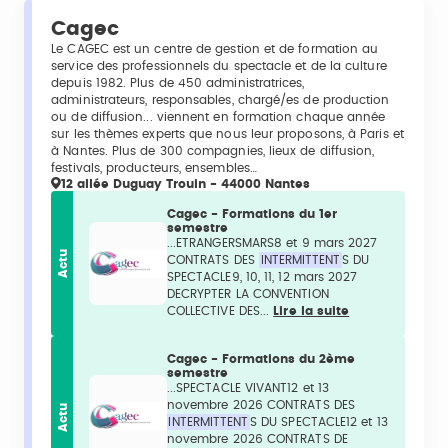
Cagec
Le CAGEC est un centre de gestion et de formation au
service des professionnels du spectacle et de la culture
depuis 1982. Plus de 450 administratrices,
administrateurs, responsables, chargé/es de production
ou de diffusion... viennent en formation chaque année
sur les thèmes experts que nous leur proposons, à Paris et
à Nantes. Plus de 300 compagnies, lieux de diffusion,
festivals, producteurs, ensembles…
12 allée Duguay Trouin - 44000 Nantes
Cagec - Formations du 1er
semestre
...ETRANGERSMARS8 et 9 mars 2027
Actu
CONTRATS DES
INTERMITTENT
S DU
SPECTACLE9, 10, 11, 12 mars 2027
DECRYPTER LA CONVENTION
COLLECTIVE DES...
Lire la suite
Cagec - Formations du 2ème
semestre
...SPECTACLE VIVANT12 et 13
novembre 2026 CONTRATS DES
Actu
INTERMITTENT
S DU SPECTACLE12 et 13
novembre 2026 CONTRATS DE