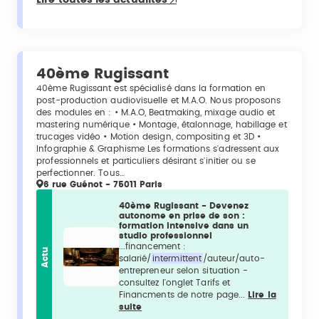
Lire toutes les actualités
40ème Rugissant
40ème Rugissant est spécialisé dans la formation en
post-production audiovisuelle et M.A.O. Nous proposons
des modules en : • M.A.O, Beatmaking, mixage audio et
mastering numérique • Montage, étalonnage, habillage et
trucages vidéo • Motion design, compositing et 3D •
Infographie & Graphisme Les formations s'adressent aux
professionnels et particuliers désirant s'initier ou se
perfectionner. Tous…
6 rue Guénot - 75011 Paris
40ème Rugissant - Devenez
autonome en prise de son :
formation intensive dans un
studio professionnel
...financement :
Actu
salarié/
intermittent
/auteur/auto-
entrepreneur selon situation -
consultez l'onglet Tarifs et
Financments de notre page...
Lire la
suite