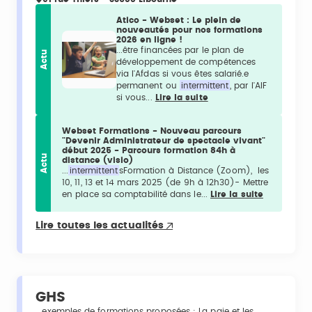
Atico - Webset : Le plein de
nouveautés pour nos formations
2026 en ligne !
...être financées par le plan de
Actu
développement de compétences
via l'Afdas si vous êtes salarié.e
permanent ou
intermittent
, par l'AIF
si vous...
Lire la suite
Webset Formations - Nouveau parcours
"Devenir Administrateur de spectacle vivant"
début 2025 - Parcours formation 84h à
Actu
distance (visio)
...
intermittent
sFormation à Distance (Zoom), les
10, 11, 13 et 14 mars 2025 (de 9h à 12h30)- Mettre
en place sa comptabilité dans le...
Lire la suite
Lire toutes les actualités
GHS
...exemples de formations proposées : La paie et les