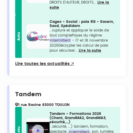
DROITS D’AUTEUR, DROITS...
Lire la
suite
Cagec - Social : paie RG - Sacem,
Sacd, Spédidam
...rupture et appliquer le solde de
Actu
tout comptePayes du régime
intermittent
- 17 et 18 novembre
2026Décrypter les calcul de paie
pour sécuriser...
Lire la suite
Lire toutes les actualités
Tandem
1 rue Racine 83000 TOULON
Tandem - Formations 2026
(Chant, GrandMA2, GrandMA3,
sécurité,...)
...sécurité, ...) tandem, formation,
Actu
spectacle,
intermittent
, son, lumière,