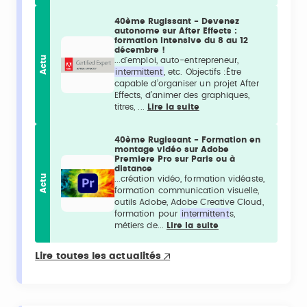
40ème Rugissant - Devenez
autonome sur After Effects :
formation intensive du 8 au 12
décembre !
Actu
...d'emploi, auto-entrepreneur,
intermittent
, etc. Objectifs :Être
capable d’organiser un projet After
Effects, d’animer des graphiques,
titres, ...
Lire la suite
40ème Rugissant - Formation en
montage vidéo sur Adobe
Premiere Pro sur Paris ou à
distance
Actu
...création vidéo, formation vidéaste,
formation communication visuelle,
outils Adobe, Adobe Creative Cloud,
formation pour
intermittent
s,
métiers de...
Lire la suite
Lire toutes les actualités