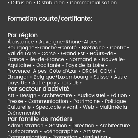
•
Diffusion • Distribution • Commercialisation
Formation courte/certifiante:
Par région
À distance •
Auvergne-Rhône-Alpes •
Bourgogne-Franche-Comté •
Bretagne •
Centre-
Val de Loire •
Corse •
Grand Est •
Hauts-de-
France •
Île-de-France •
Normandie •
Nouvelle-
Aquitaine •
Occitanie •
Pays de la Loire •
Provence-Alpes-Côte d'Azur •
DROM-COM /
Etranger •
Belgique/Luxembourg •
Suisse •
Autre
pays UE •
Autre pays hors UE •
Par secteur d'activité
Art • Design • Architecture •
Audiovisuel •
Edition •
Presse • Communication •
Patrimoine • Politique
Culturelle •
Spectacle vivant •
Web • Multimédia
Evènementiel
Par famille de métiers
Administration • Gestion • Direction •
Architecture
• Décoration • Scénographie •
Artistes •
Communication • Promotion • Marketing •