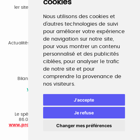
cookies
Emploi
1er site emploi du secteur culturel 784.000 visites et
230.000 visiteurs uniques par mois.
Nous utilisons des cookies et
www.profilculture.com
d'autres technologies de suivi
pour améliorer votre expérience
Formation
de navigation sur notre site,
Actualités, guide et annuaire des formations aux métiers
pour vous montrer un contenu
de la culture.
www.profilculture-formation.com
personnalisé et des publicités
ciblées, pour analyser le trafic
de notre site et pour
Accompagnement professionnel
comprendre la provenance de
Bilan de compétences, coaching, techniques de
nos visiteurs.
recherche d'emploi, entretien conseil.
www.profilculture-competences.com
J'accepte
Cabinet de recrutement
Je refuse
Le spécialiste du secteur culturel, une cvthèque de
86.000 CV et réseau unique de professionnels.
www.profilculture-conseil.com/cabinet-recrutement
Changer mes préférences