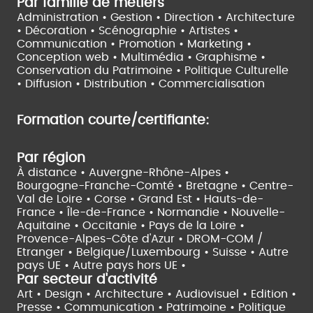
Par famille de métiers
Administration • Gestion • Direction •
Architecture
• Décoration • Scénographie •
Artistes •
Communication • Promotion • Marketing •
Conception web • Multimédia • Graphisme •
Conservation du Patrimoine • Politique Culturelle
•
Diffusion • Distribution • Commercialisation
Formation courte/certifiante:
Par région
À distance •
Auvergne-Rhône-Alpes •
Bourgogne-Franche-Comté •
Bretagne •
Centre-
Val de Loire •
Corse •
Grand Est •
Hauts-de-
France •
Île-de-France •
Normandie •
Nouvelle-
Aquitaine •
Occitanie •
Pays de la Loire •
Provence-Alpes-Côte d'Azur •
DROM-COM /
Etranger •
Belgique/Luxembourg •
Suisse •
Autre
pays UE •
Autre pays hors UE •
Par secteur d'activité
Art • Design • Architecture •
Audiovisuel •
Edition •
Presse • Communication •
Patrimoine • Politique