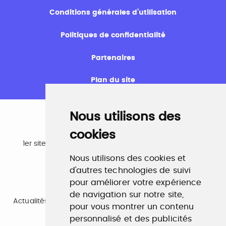
Conditions générales d’utilisation
Politiques de confidentialité
Partenaires
Plan du site
Nous utilisons des
cookies
Emploi
1er site emploi du secteur culturel 784.000 visites et
230.000 visiteurs uniques par mois.
Nous utilisons des cookies et
www.profilculture.com
d'autres technologies de suivi
pour améliorer votre expérience
Formation
de navigation sur notre site,
Actualités, guide et annuaire des formations aux métiers
pour vous montrer un contenu
de la culture.
www.profilculture-formation.com
personnalisé et des publicités