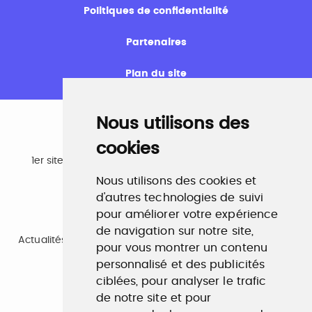
Politiques de confidentialité
Partenaires
Plan du site
Nous utilisons des
cookies
Emploi
1er site emploi du secteur culturel 784.000 visites et
230.000 visiteurs uniques par mois.
Nous utilisons des cookies et
www.profilculture.com
d'autres technologies de suivi
pour améliorer votre expérience
Formation
de navigation sur notre site,
Actualités, guide et annuaire des formations aux métiers
pour vous montrer un contenu
de la culture.
personnalisé et des publicités
www.profilculture-formation.com
ciblées, pour analyser le trafic
de notre site et pour
Accompagnement professionnel