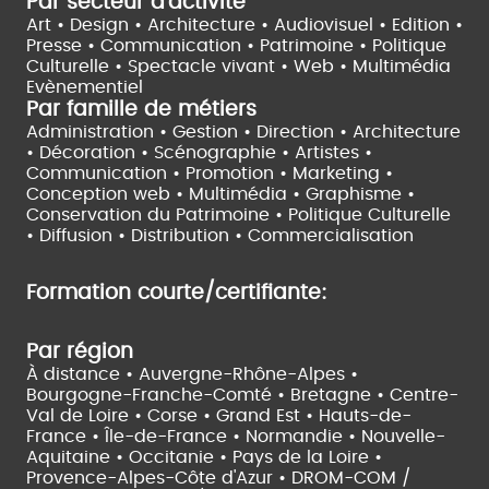
Par secteur d'activité
Art • Design • Architecture •
Audiovisuel •
Edition •
Presse • Communication •
Patrimoine • Politique
Culturelle •
Spectacle vivant •
Web • Multimédia
Evènementiel
Par famille de métiers
Administration • Gestion • Direction •
Architecture
• Décoration • Scénographie •
Artistes •
Communication • Promotion • Marketing •
Conception web • Multimédia • Graphisme •
Conservation du Patrimoine • Politique Culturelle
•
Diffusion • Distribution • Commercialisation
Formation courte/certifiante:
Par région
À distance •
Auvergne-Rhône-Alpes •
Bourgogne-Franche-Comté •
Bretagne •
Centre-
Val de Loire •
Corse •
Grand Est •
Hauts-de-
France •
Île-de-France •
Normandie •
Nouvelle-
Aquitaine •
Occitanie •
Pays de la Loire •
Provence-Alpes-Côte d'Azur •
DROM-COM /