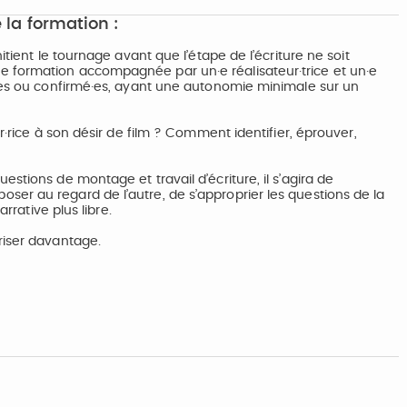
 la formation :
itient le tournage avant que l’étape de l’écriture ne soit
 formation accompagnée par un·e réalisateur·trice et un·e
t·es ou confirmé·es, ayant une autonomie minimale sur un
r·rice à son désir de film ? Comment identifier, éprouver,
stions de montage et travail d’écriture, il s’agira de
er au regard de l’autre, de s’approprier les questions de la
rrative plus libre.
riser davantage.