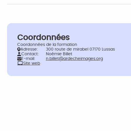
Coordonnées
Coordonnées de la formation
Adresse:
300 route de mirabel 07170 Lussas
Contact:
Noémie Billet
E-mail:
n.billet@ardecheimages.org
Site web