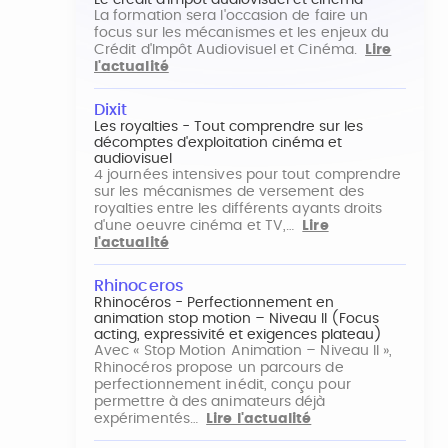
Le crédit d'impôt audiovisuel et cinéma
La formation sera l'occasion de faire un
focus sur les mécanismes et les enjeux du
Crédit d'Impôt Audiovisuel et Cinéma.
Lire
l'actualité
Dixit
Les royalties - Tout comprendre sur les
décomptes d'exploitation cinéma et
audiovisuel
4 journées intensives pour tout comprendre
sur les mécanismes de versement des
royalties entre les différents ayants droits
d'une oeuvre cinéma et TV,…
Lire
l'actualité
Rhinoceros
Rhinocéros - Perfectionnement en
animation stop motion – Niveau II (Focus
acting, expressivité et exigences plateau)
Avec « Stop Motion Animation – Niveau II »,
Rhinocéros propose un parcours de
perfectionnement inédit, conçu pour
permettre à des animateurs déjà
expérimentés…
Lire l'actualité