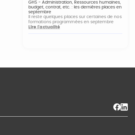
GHS - Administration, Ressources humaines,
budget, contrat, etc. : les dernières places en
septembre
Il reste quelques places sur certaines de nos
formations programmées en septembre
Lire l'actualité