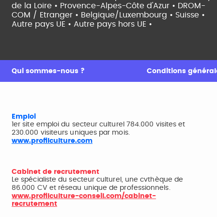
de la Loire •
Provence-Alpes-Côte d'Azur •
DROM-
COM / Etranger •
Belgique/Luxembourg •
Suisse •
Autre pays UE •
Autre pays hors UE •
Qui sommes-nous ?
Conditions générale
Emploi
1er site emploi du secteur culturel 784.000 visites et
230.000 visiteurs uniques par mois.
www.profilculture.com
Cabinet de recrutement
Le spécialiste du secteur culturel, une cvthèque de
86.000 CV et réseau unique de professionnels.
www.profilculture-conseil.com/cabinet-
recrutement