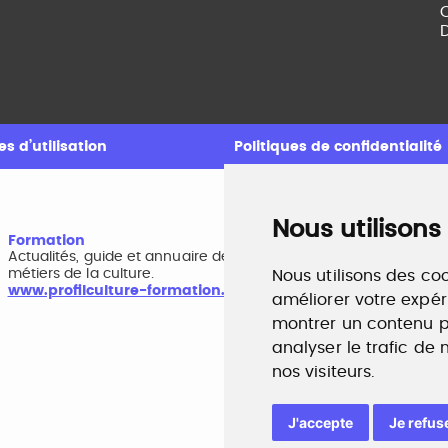
C
D
s d’utilisation
Politiques de confidentialité
Nous utilisons
Formation
A
Actualités, guide et annuaire des formations aux
B
métiers de la culture.
r
Nous utilisons des coo
www.profilculture-formation.com
w
améliorer votre expér
montrer un contenu pe
analyser le trafic de
nos visiteurs.
J'accepte
Je refus