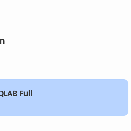
on
QLAB Full