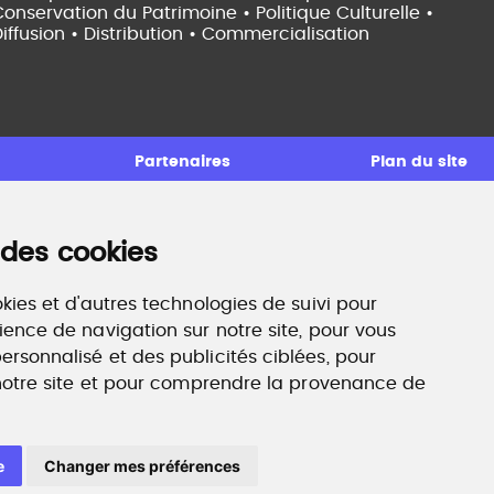
onservation du Patrimoine • Politique Culturelle •
iffusion • Distribution • Commercialisation
Partenaires
Plan du site
 des cookies
ccompagnement professionnel
ilan de compétences, coaching, techniques de
echerche d'emploi, entretien conseil.
kies et d'autres technologies de suivi pour
ww.profilculture-competences.com
ience de navigation sur notre site, pour vous
rsonnalisé et des publicités ciblées, pour
 notre site et pour comprendre la provenance de
e
Changer mes préférences