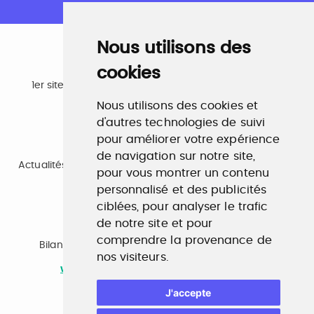
Nous utilisons des
cookies
Emploi
1er site emploi du secteur culturel 784.000 visites et
230.000 visiteurs uniques par mois.
Nous utilisons des cookies et
www.profilculture.com
d'autres technologies de suivi
pour améliorer votre expérience
Formation
de navigation sur notre site,
Actualités, guide et annuaire des formations aux métiers
pour vous montrer un contenu
de la culture.
www.profilculture-formation.com
personnalisé et des publicités
ciblées, pour analyser le trafic
de notre site et pour
Accompagnement professionnel
comprendre la provenance de
Bilan de compétences, coaching, techniques de
nos visiteurs.
recherche d'emploi, entretien conseil.
www.profilculture-competences.com
J'accepte
Cabinet de recrutement