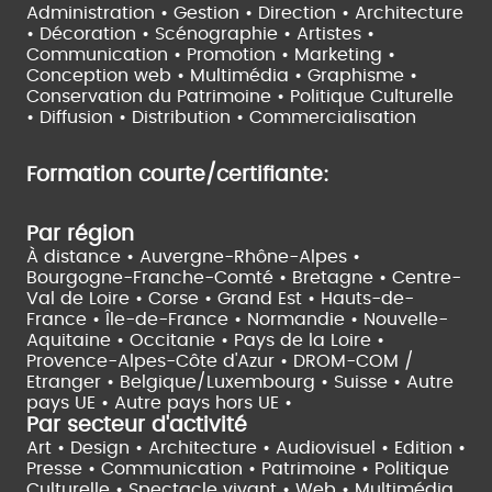
Administration • Gestion • Direction •
Architecture
• Décoration • Scénographie •
Artistes •
Communication • Promotion • Marketing •
Conception web • Multimédia • Graphisme •
Conservation du Patrimoine • Politique Culturelle
•
Diffusion • Distribution • Commercialisation
Formation courte/certifiante:
Par région
À distance •
Auvergne-Rhône-Alpes •
Bourgogne-Franche-Comté •
Bretagne •
Centre-
Val de Loire •
Corse •
Grand Est •
Hauts-de-
France •
Île-de-France •
Normandie •
Nouvelle-
Aquitaine •
Occitanie •
Pays de la Loire •
Provence-Alpes-Côte d'Azur •
DROM-COM /
Etranger •
Belgique/Luxembourg •
Suisse •
Autre
pays UE •
Autre pays hors UE •
Par secteur d'activité
Art • Design • Architecture •
Audiovisuel •
Edition •
Presse • Communication •
Patrimoine • Politique
Culturelle •
Spectacle vivant •
Web • Multimédia