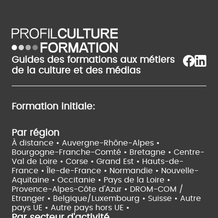
Guides des formations aux métiers
de la culture et des médias
Formation initiale:
Par région
À distance •
Auvergne-Rhône-Alpes •
Bourgogne-Franche-Comté •
Bretagne •
Centre-
Val de Loire •
Corse •
Grand Est •
Hauts-de-
France •
Île-de-France •
Normandie •
Nouvelle-
Aquitaine •
Occitanie •
Pays de la Loire •
Provence-Alpes-Côte d'Azur •
DROM-COM /
Etranger •
Belgique/Luxembourg •
Suisse •
Autre
pays UE •
Autre pays hors UE •
Par secteur d'activité