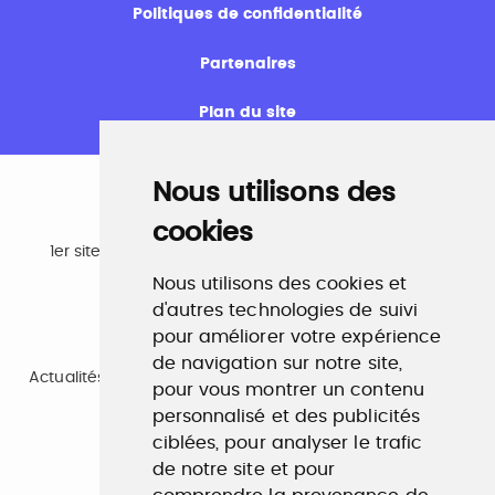
Politiques de confidentialité
Partenaires
Plan du site
Nous utilisons des
cookies
Emploi
1er site emploi du secteur culturel 784.000 visites et
230.000 visiteurs uniques par mois.
Nous utilisons des cookies et
www.profilculture.com
d'autres technologies de suivi
pour améliorer votre expérience
Formation
de navigation sur notre site,
Actualités, guide et annuaire des formations aux métiers
pour vous montrer un contenu
de la culture.
www.profilculture-formation.com
personnalisé et des publicités
ciblées, pour analyser le trafic
de notre site et pour
Accompagnement professionnel