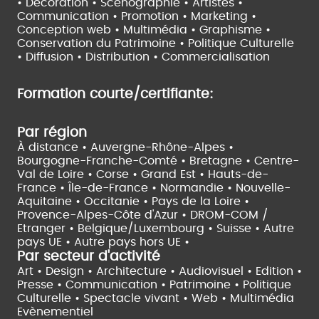
• Décoration • Scénographie •
Artistes •
Communication • Promotion • Marketing •
Conception web • Multimédia • Graphisme •
Conservation du Patrimoine • Politique Culturelle
•
Diffusion • Distribution • Commercialisation
Formation courte/certifiante:
Par région
À distance •
Auvergne-Rhône-Alpes •
Bourgogne-Franche-Comté •
Bretagne •
Centre-
Val de Loire •
Corse •
Grand Est •
Hauts-de-
France •
Île-de-France •
Normandie •
Nouvelle-
Aquitaine •
Occitanie •
Pays de la Loire •
Provence-Alpes-Côte d'Azur •
DROM-COM /
Etranger •
Belgique/Luxembourg •
Suisse •
Autre
pays UE •
Autre pays hors UE •
Par secteur d'activité
Art • Design • Architecture •
Audiovisuel •
Edition •
Presse • Communication •
Patrimoine • Politique
Culturelle •
Spectacle vivant •
Web • Multimédia
Evènementiel