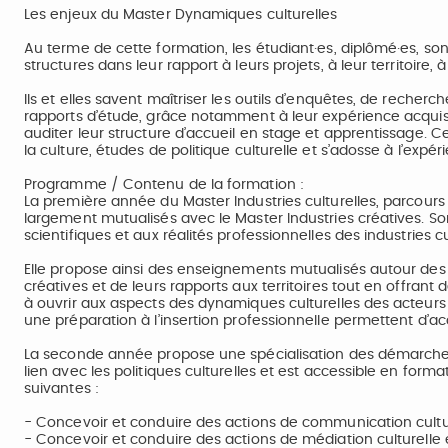
Les enjeux du Master Dynamiques culturelles
Au terme de cette formation, les étudiant·es, diplômé·es, sont
structures dans leur rapport à leurs projets, à leur territoire, à
Ils et elles savent maîtriser les outils d’enquêtes, de recher
rapports d’étude, grâce notamment à leur expérience acquis
auditer leur structure d’accueil en stage et apprentissage.
la culture, études de politique culturelle et s’adosse à l’exp
Programme / Contenu de la formation :
La première année du Master Industries culturelles, parcour
largement mutualisés avec le Master Industries créatives. S
scientifiques et aux réalités professionnelles des industries cu
Elle propose ainsi des enseignements mutualisés autour des pr
créatives et de leurs rapports aux territoires tout en offran
à ouvrir aux aspects des dynamiques culturelles des acteurs t
une préparation à l’insertion professionnelle permettent d’
La seconde année propose une spécialisation des démarches av
lien avec les politiques culturelles et est accessible en form
suivantes :
- Concevoir et conduire des actions de communication cultur
- Concevoir et conduire des actions de médiation culturelle