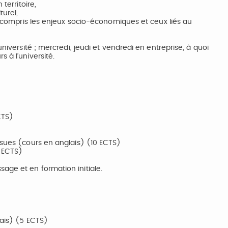
territoire,
turel,
 y compris les enjeux socio-économiques et ceux liés au
niversité ; mercredi, jeudi et vendredi en entreprise, à quoi
 à l’université.
CTS)
ssues (cours en anglais) (10 ECTS)
0 ECTS)
age et en formation initiale.
lais) (5 ECTS)