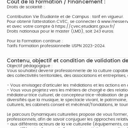
Coût de la Formation / Financement :
Droits de scolarité :
Contribution Vie Étudiante et de Campus : tarif en vigueur.
Pour obtenir l’attestation CVEC, se connecter à www.messerv
et avec votre compte à https://cvec.etudiant.gouv.fr/
Droits nationaux pour le master (LMD), soit 243 euros.
Pour la Formation continue :
Tarifs Formation professionnelle USPN 2023-2024.
Contenu, objectif et condition de validation de
Objectif pédagogique :
Vous souhaitez devenir professionnel·le de la culture capabl
des collectivités territoriales, des associations et entreprise
- Vous envisagez d’articuler les médiations et les actions en d
- Vous vous projetez vers les métiers de chargé·e des relatio
médiateur·trice culturel, de concepteur·trice-réalisation de 
diversifiés que la musique, le spectacle vivant, le patrimoine, 
culturels, les cabinets conseil et mécénat/fondations, le tour
Le parcours Dynamiques culturelles propose de vous former, 
professionnels, afin de savoir conjuguer les approches relativ
- aux différents acteurs de la vie culturelle (équipements, col