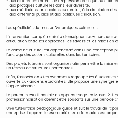
- aux différentes formes de l’expression artistique ou culture
- aux pratiques culturelles dans leur diversité,
- aux médiations, aux actions culturelles, à la circulation de
- aux différents publics et aux politiques d’inclusion.
Les spécificités du master Dynamiques culturelles :
L’intervention complémentaire d’enseignant·es-chercheur.es
articulation entre les approches, les savoirs et les mises en 
Le domaine culturel est appréhendé dans une conception pluri
l’ancrage des actions culturelles dans les territoires.
Des projets tuteurés sont organisés afin permettre la mise en
un réseau de structures partenaires.
Enfin, l’association « Les dynamos » regroupe les étudiant.e
ouverte aux anciens étudiant·es. Elle propose une synergie en
L’apprentissage
Le parcours est disponible en apprentissage en Master 2. Les
professionnalisation doivent être souscrits sur une période d
Un·e tuteur·trice pédagogique guide et suit le travail de l’ap
entreprise. L’apprenti·e est salarié·e et la formation est org