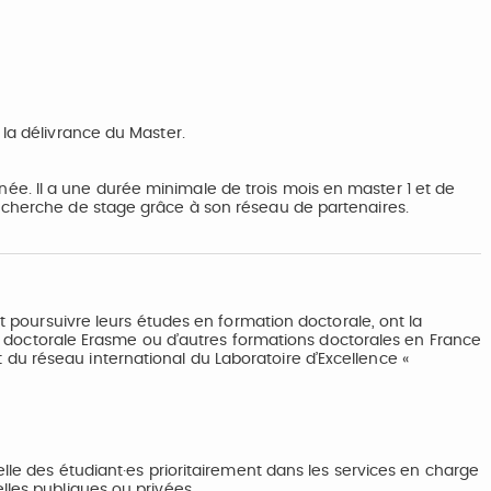
 la délivrance du Master.
e. Il a une durée minimale de trois mois en master 1 et de
echerche de stage grâce à son réseau de partenaires.
nt poursuivre leurs études en formation doctorale, ont la
cole doctorale Erasme ou d’autres formations doctorales en France
u réseau international du Laboratoire d’Excellence «
elle des étudiant·es prioritairement dans les services en charge
lles publiques ou privées.