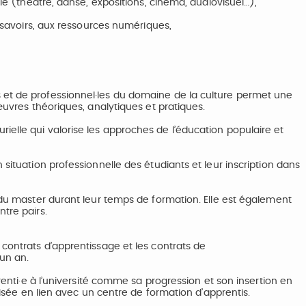
lle (théâtre, danse, expositions, cinéma, audiovisuel…),
s savoirs, aux ressources numériques,
 et de professionnel·les du domaine de la culture permet une
œuvres théoriques, analytiques et pratiques.
elle qui valorise les approches de l’éducation populaire et
 situation professionnelle des étudiants et leur inscription dans
s du master durant leur temps de formation. Elle est également
tre pairs.
 contrats d’apprentissage et les contrats de
’un an.
prenti·e à l’université comme sa progression et son insertion en
anisée en lien avec un centre de formation d’apprentis.