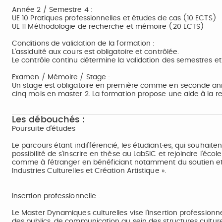
Année 2 / Semestre 4 :
UE 10 Pratiques professionnelles et études de cas (10 ECTS)
UE 11 Méthodologie de recherche et mémoire (20 ECTS)
Conditions de validation de la formation :
L’assiduité aux cours est obligatoire et contrôlée.
Le contrôle continu détermine la validation des semestres et
Examen / Mémoire / Stage :
Un stage est obligatoire en première comme en seconde anné
cinq mois en master 2. La formation propose une aide à la r
Les débouchés :
Poursuite d’études
Le parcours étant indifférencié, les étudiant·es, qui souhaite
possibilité de s’inscrire en thèse au LabSIC et rejoindre l’é
comme à l’étranger en bénéficiant notamment du soutien et d
Industries Culturelles et Création Artistique ».
Insertion professionnelle :
Le Master Dynamiques culturelles vise l’insertion professionn
des publics, de communication au sein des structures culture