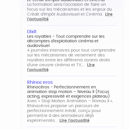
Le crédit d'impôt audiovisuel et cinéma
La formation sera l'occasion de faire un
focus sur les mécanismes et les enjeux du
Crédit d'Impôt Audiovisuel et Cinéma.
Lire
l'actualité
Dixit
Les royalties - Tout comprendre sur les
décomptes d'exploitation cinéma et
audiovisuel
4 journées intensives pour tout comprendre
sur les mécanismes de versement des
royalties entre les différents ayants droits
d'une oeuvre cinéma et TV,…
Lire
l'actualité
Rhinoceros
Rhinocéros - Perfectionnement en
animation stop motion – Niveau II (Focus
acting, expressivité et exigences plateau)
Avec « Stop Motion Animation – Niveau II »,
Rhinocéros propose un parcours de
perfectionnement inédit, conçu pour
permettre à des animateurs déjà
expérimentés…
Lire l'actualité