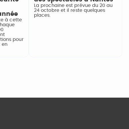
La prochaine est prévue du 20 au
24 octobre et il reste quelques
'année
places.
te à cette
Chaque
00
ont
tions pour
t en