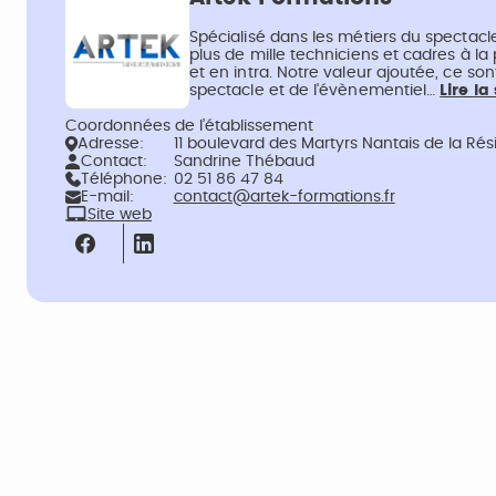
Spécialisé dans les métiers du spectac
plus de mille techniciens et cadres à la 
et en intra. Notre valeur ajoutée, ce so
spectacle et de l'évènementiel…
Lire la
Coordonnées de l’établissement
Adresse:
11 boulevard des Martyrs Nantais de la Ré
Contact:
Sandrine Thébaud
Téléphone:
02 51 86 47 84
E-mail:
contact@artek-formations.fr
Site web