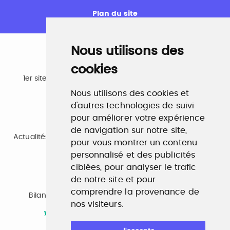
Plan du site
Nous utilisons des
cookies
Emploi
1er site emploi du secteur culturel 784.000 visites et
230.000 visiteurs uniques par mois.
Nous utilisons des cookies et
www.profilculture.com
d'autres technologies de suivi
pour améliorer votre expérience
Formation
de navigation sur notre site,
Actualités, guide et annuaire des formations aux métiers
pour vous montrer un contenu
de la culture.
www.profilculture-formation.com
personnalisé et des publicités
ciblées, pour analyser le trafic
de notre site et pour
Accompagnement professionnel
comprendre la provenance de
Bilan de compétences, coaching, techniques de
nos visiteurs.
recherche d'emploi, entretien conseil.
www.profilculture-competences.com