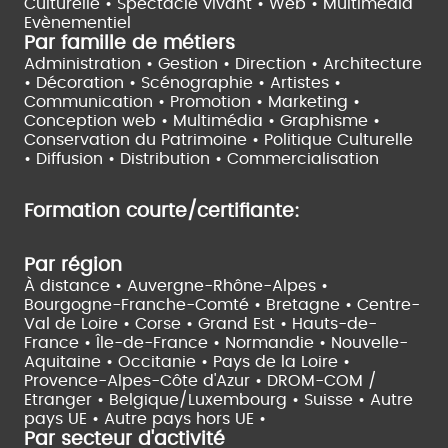
Culturelle •
Spectacle vivant •
Web • Multimédia
Evènementiel
Par famille de métiers
Administration • Gestion • Direction •
Architecture
• Décoration • Scénographie •
Artistes •
Communication • Promotion • Marketing •
Conception web • Multimédia • Graphisme •
Conservation du Patrimoine • Politique Culturelle
•
Diffusion • Distribution • Commercialisation
Formation courte/certifiante:
Par région
À distance •
Auvergne-Rhône-Alpes •
Bourgogne-Franche-Comté •
Bretagne •
Centre-
Val de Loire •
Corse •
Grand Est •
Hauts-de-
France •
Île-de-France •
Normandie •
Nouvelle-
Aquitaine •
Occitanie •
Pays de la Loire •
Provence-Alpes-Côte d'Azur •
DROM-COM /
Etranger •
Belgique/Luxembourg •
Suisse •
Autre
pays UE •
Autre pays hors UE •
Par secteur d'activité