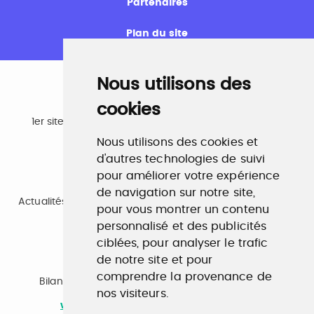
Partenaires
Plan du site
Nous utilisons des
cookies
Emploi
1er site emploi du secteur culturel 784.000 visites et
230.000 visiteurs uniques par mois.
Nous utilisons des cookies et
www.profilculture.com
d'autres technologies de suivi
pour améliorer votre expérience
Formation
de navigation sur notre site,
Actualités, guide et annuaire des formations aux métiers
pour vous montrer un contenu
de la culture.
www.profilculture-formation.com
personnalisé et des publicités
ciblées, pour analyser le trafic
de notre site et pour
Accompagnement professionnel
comprendre la provenance de
Bilan de compétences, coaching, techniques de
nos visiteurs.
recherche d'emploi, entretien conseil.
www.profilculture-competences.com