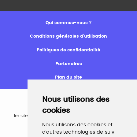
Qui sommes-nous ?
Conditions générales d’utilisation
Politiques de confidentialité
Partenaires
Plan du site
Nous utilisons des
cookies
Emploi
1er site emploi du secteur culturel 784.000 visites et
230.000 visiteurs uniques par mois.
Nous utilisons des cookies et
www.profilculture.com
d'autres technologies de suivi