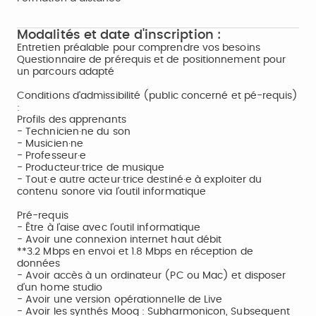
Modalités et date d'inscription :
Entretien préalable pour comprendre vos besoins
Questionnaire de prérequis et de positionnement pour
un parcours adapté
Conditions d'admissibilité (public concerné et pé-requis)
:
Profils des apprenants
- Technicien·ne du son
- Musicien·ne
- Professeur·e
- Producteur·trice de musique
- Tout·e autre acteur·trice destiné·e à exploiter du
contenu sonore via l’outil informatique
Pré-requis
- Être à l’aise avec l’outil informatique
- Avoir une connexion internet haut débit
**3.2 Mbps en envoi et 1.8 Mbps en réception de
données
- Avoir accès à un ordinateur (PC ou Mac) et disposer
d’un home studio
- Avoir une version opérationnelle de Live
- Avoir les synthés Moog : Subharmonicon, Subsequent