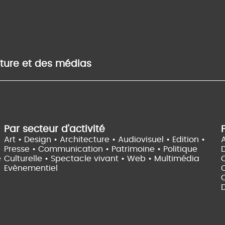
lture et des médias
Par secteur d'activité
Art • Design • Architecture •
Audiovisuel •
Edition •
A
Presse • Communication •
Patrimoine • Politique
e
Culturelle •
Spectacle vivant •
Web • Multimédia
Evènementiel
C
D